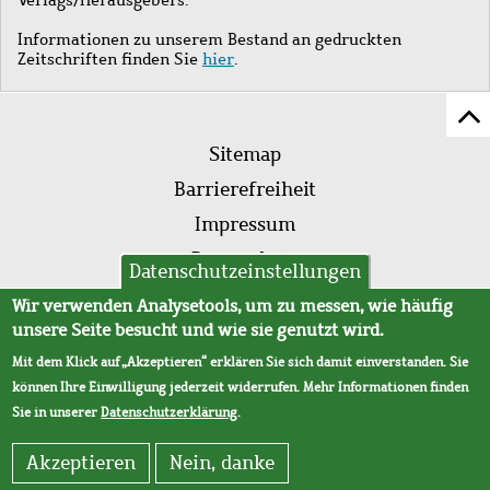
Informationen zu unserem Bestand an gedruckten
Zeitschriften finden Sie
hier
.
Z
Fußleistenmenü
Se
Sitemap
sc
Barrierefreiheit
Impressum
Datenschutz
Datenschutzeinstellungen
AVB
Wir verwenden Analysetools, um zu messen, wie häufig
unsere Seite besucht und wie sie genutzt wird.
Mit dem Klick auf „Akzeptieren“ erklären Sie sich damit einverstanden. Sie
können Ihre Einwilligung jederzeit widerrufen. Mehr Informationen finden
Sie in unserer
Datenschutzerklärung
.
Akzeptieren
Nein, danke