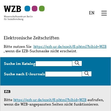
Zu
Zu
Zu
Zur
Zur
Hauptinhalt
Navigation
Suche
Sekundärnavigation
Fußzeile
EN
springen
springen
springen
springen
springen
We
Menü
Elektronische Zeitschriften
Bitte nutzen Sie
https://ezb.ur.de/ezeit/fl.phtml?bibid=WZB
, wenn die EZB-Suchmaske nicht erscheint.
Suche
Suche im Katalog
im
Katalog
Suche
Suche nach E-Journals
nach
E-
Journals
EZB
Bitte
https://ezb.ur.de/ezeit/fl.phtml?bibid=WZB
aufrufen,
wenn die WZB-angepassten Seiten nicht funktionieren.