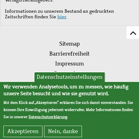
Informationen zu unserem Bestand an gedruckten
Zeitschriften finden Sie
hier
.
Z
Fußleistenmenü
Se
Sitemap
sc
Barrierefreiheit
Impressum
Datenschutz
Datenschutzeinstellungen
AVB
Wir verwenden Analysetools, um zu messen, wie häufig
unsere Seite besucht und wie sie genutzt wird.
Mit dem Klick auf „Akzeptieren“ erklären Sie sich damit einverstanden. Sie
können Ihre Einwilligung jederzeit widerrufen. Mehr Informationen finden
Sie in unserer
Datenschutzerklärung
.
Akzeptieren
Nein, danke