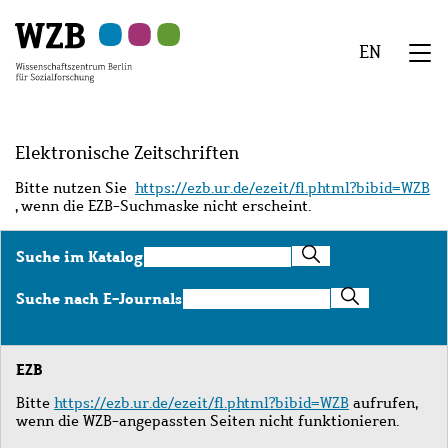
Zu
Zu
Zu
Zur
Zur
Hauptinhalt
Navigation
Suche
Sekundärnavigation
Fußzeile
EN
springen
springen
springen
springen
springen
We
Menü
Elektronische Zeitschriften
Bitte nutzen Sie
https://ezb.ur.de/ezeit/fl.phtml?bibid=WZB
, wenn die EZB-Suchmaske nicht erscheint.
Suche
Suche im Katalog
im
Katalog
Suche
Suche nach E-Journals
nach
E-
Journals
EZB
Bitte
https://ezb.ur.de/ezeit/fl.phtml?bibid=WZB
aufrufen,
wenn die WZB-angepassten Seiten nicht funktionieren.