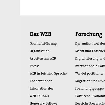
Schnellzugriff
Das WZB
Forschung
Geschäftsführung
Dynamiken soziale
Organisation
Markt und Entsche
Arbeiten am WZB
Digitalisierung und
Presse
Internationale Poli
WZB in leichter Sprache
Wandel politischer
Kooperationen
Migration und Dive
Internationales
Forschungsgruppe 
WZB-Fellows
Politische Ökonom
Honorary Fellows
Bereichsübergreif