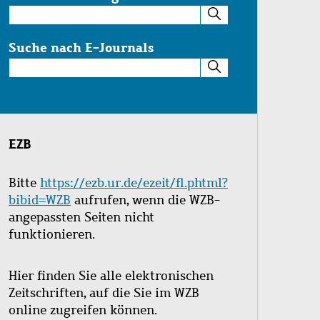
Suche
im
Katalog
Suche nach E-Journals
Suche
nach
E-
Journals
EZB
Bitte
https://ezb.ur.de/ezeit/fl.phtml?
bibid=WZB
aufrufen, wenn die WZB-
angepassten Seiten nicht
funktionieren.
Hier finden Sie alle elektronischen
Zeitschriften, auf die Sie im WZB
online zugreifen können.