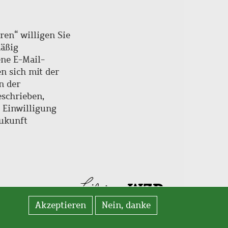
ren“ willigen Sie
mäßig
ne E-Mail-
en sich mit der
n der
schrieben,
e Einwilligung
Zukunft
Akzeptieren
Nein, danke