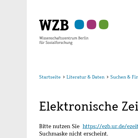
Zu
Zu
Zu
Zur
Zur
Hauptinhalt
Navigation
Suche
Sekundärnavigation
Fußzeile
springen
springen
springen
springen
springen
Startseite
>
Literatur & Daten
>
Suchen & Fi
Elektronische Zei
Bitte nutzen Sie
https://ezb.ur.de/eze
Suchmaske nicht erscheint.