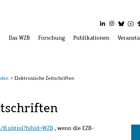
LinkedIn
Instagram
Blues
Yo
Hauptmenü
Das WZB
Menü
Forschung
Menü
Publikationen
Menü
Veransta
öffnen:
öffnen:
öffnen:
Das
Forschung
Publikatio
WZB
nden
>
Elektronische Zeitschriften
tschriften
it/fl.phtml?bibid=WZB
, wenn die EZB-