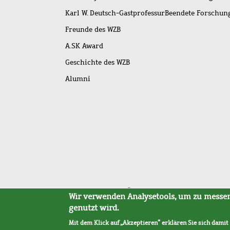
Karl W. Deutsch-Gastprofessur
Beendete Forschu
Freunde des WZB
A.SK Award
Geschichte des WZB
Alumni
Fußleistenmenü
Sitemap
Barrierefreiheit
Impressum
Datensc
Wir verwenden Analysetools, um zu messen,
genutzt wird.
Mit dem Klick auf „Akzeptieren“ erklären Sie sich damit