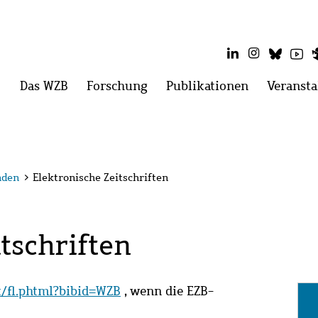
LinkedIn
Instagram
Blues
Yo
Hauptmenü
Das WZB
Menü
Forschung
Menü
Publikationen
Menü
Veransta
öffnen:
öffnen:
öffnen:
Das
Forschung
Publikatio
WZB
nden
>
Elektronische Zeitschriften
tschriften
it/fl.phtml?bibid=WZB
, wenn die EZB-