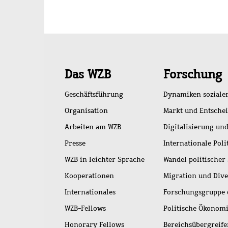
Schnellzugriff
Das WZB
Forschung
Geschäftsführung
Dynamiken soziale
Organisation
Markt und Entsche
Arbeiten am WZB
Digitalisierung und
Presse
Internationale Poli
WZB in leichter Sprache
Wandel politischer
Kooperationen
Migration und Dive
Internationales
Forschungsgruppe 
WZB-Fellows
Politische Ökonom
Honorary Fellows
Bereichsübergreif