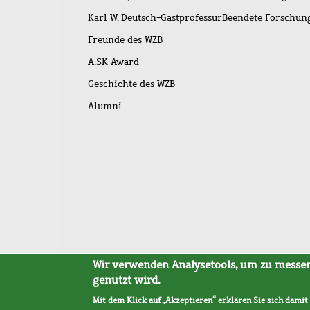
Karl W. Deutsch-Gastprofessur
Beendete Forschu
Freunde des WZB
A.SK Award
Geschichte des WZB
Alumni
Fußleistenmenü
Sitemap
Barrierefreiheit
Impressum
Datensc
Wir verwenden Analysetools, um zu messen,
genutzt wird.
Mit dem Klick auf „Akzeptieren“ erklären Sie sich damit