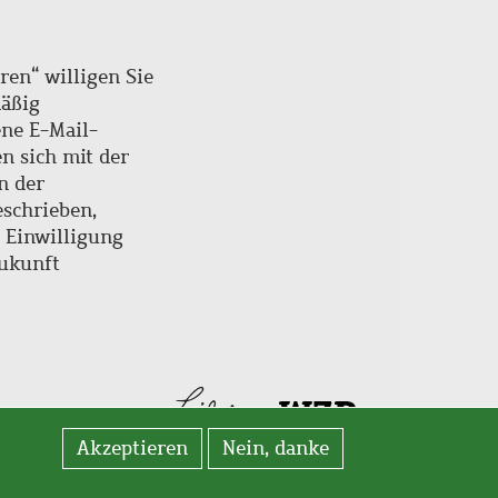
ren“ willigen Sie
mäßig
ne E-Mail-
en sich mit der
n der
schrieben,
e Einwilligung
Zukunft
Akzeptieren
Nein, danke