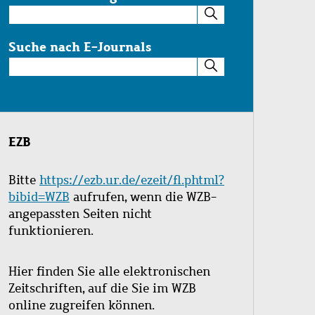
Suche
im
Katalog
Suche nach E-Journals
Suche
nach
E-
Journals
EZB
Bitte
https://ezb.ur.de/ezeit/fl.phtml?
bibid=WZB
aufrufen, wenn die WZB-
angepassten Seiten nicht
funktionieren.
Hier finden Sie alle elektronischen
Zeitschriften, auf die Sie im WZB
online zugreifen können.