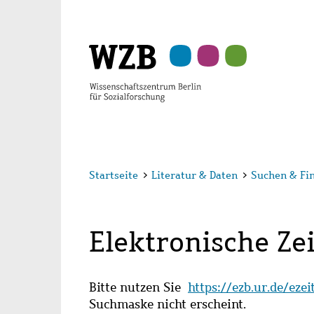
Zu
Zu
Zu
Zur
Zur
Hauptinhalt
Navigation
Suche
Sekundärnavigation
Fußzeile
springen
springen
springen
springen
springen
Startseite
>
Literatur & Daten
>
Suchen & Fi
Elektronische Zei
Bitte nutzen Sie
https://ezb.ur.de/eze
Suchmaske nicht erscheint.