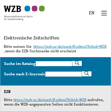
Zu
Zu
Zu
Zur
Zur
Hauptinhalt
Navigation
Suche
Sekundärnavigation
Fußzeile
EN
springen
springen
springen
springen
springen
We
Menü
Elektronische Zeitschriften
Bitte nutzen Sie
https://ezb.ur.de/ezeit/fl.phtml?bibid=WZB
, wenn die EZB-Suchmaske nicht erscheint.
Suche
Suche im Katalog
im
Katalog
Suche
Suche nach E-Journals
nach
E-
Journals
EZB
Bitte
https://ezb.ur.de/ezeit/fl.phtml?bibid=WZB
aufrufen,
wenn die WZB-angepassten Seiten nicht funktionieren.