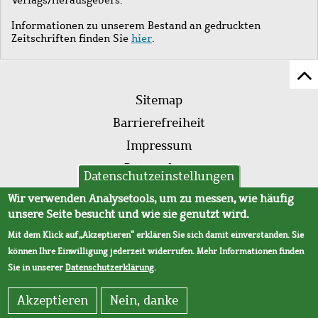
Informationen zu unserem Bestand an gedruckten
Zeitschriften finden Sie
hier
.
Z
Fußleistenmenü
Se
Sitemap
sc
Barrierefreiheit
Impressum
Datenschutz
Datenschutzeinstellungen
AVB
Wir verwenden Analysetools, um zu messen, wie häufig
unsere Seite besucht und wie sie genutzt wird.
Mit dem Klick auf „Akzeptieren“ erklären Sie sich damit einverstanden. Sie
können Ihre Einwilligung jederzeit widerrufen. Mehr Informationen finden
Sie in unserer
Datenschutzerklärung
.
Akzeptieren
Nein, danke