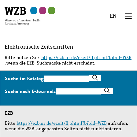
Zu
Zu
Zu
Zur
Zur
Hauptinhalt
Navigation
Suche
Sekundärnavigation
Fußzeile
EN
springen
springen
springen
springen
springen
We
Menü
Elektronische Zeitschriften
Bitte nutzen Sie
https://ezb.ur.de/ezeit/fl.phtml?bibid=WZB
, wenn die EZB-Suchmaske nicht erscheint.
Suche
Suche im Katalog
im
Katalog
Suche
Suche nach E-Journals
nach
E-
Journals
EZB
Bitte
https://ezb.ur.de/ezeit/fl.phtml?bibid=WZB
aufrufen,
wenn die WZB-angepassten Seiten nicht funktionieren.