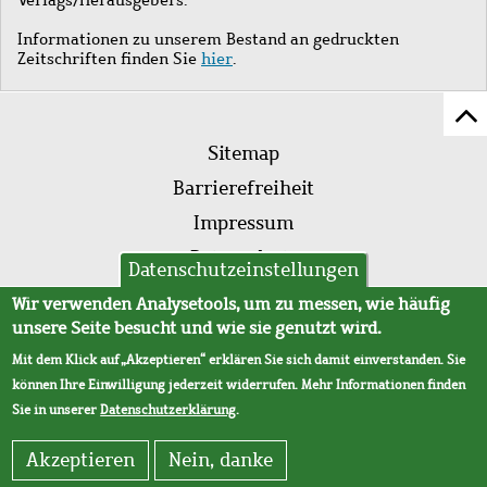
Informationen zu unserem Bestand an gedruckten
Zeitschriften finden Sie
hier
.
Z
Fußleistenmenü
Se
Sitemap
sc
Barrierefreiheit
Impressum
Datenschutz
Datenschutzeinstellungen
AVB
Wir verwenden Analysetools, um zu messen, wie häufig
unsere Seite besucht und wie sie genutzt wird.
Mit dem Klick auf „Akzeptieren“ erklären Sie sich damit einverstanden. Sie
können Ihre Einwilligung jederzeit widerrufen. Mehr Informationen finden
Sie in unserer
Datenschutzerklärung
.
Akzeptieren
Nein, danke