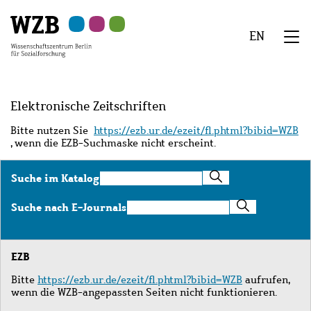
Zu
Zu
Zu
Zur
Zur
Hauptinhalt
Navigation
Suche
Sekundärnavigation
Fußzeile
EN
springen
springen
springen
springen
springen
We
Menü
Elektronische Zeitschriften
Bitte nutzen Sie
https://ezb.ur.de/ezeit/fl.phtml?bibid=WZB
, wenn die EZB-Suchmaske nicht erscheint.
Suche
Suche im Katalog
im
Katalog
Suche
Suche nach E-Journals
nach
E-
Journals
EZB
Bitte
https://ezb.ur.de/ezeit/fl.phtml?bibid=WZB
aufrufen,
wenn die WZB-angepassten Seiten nicht funktionieren.