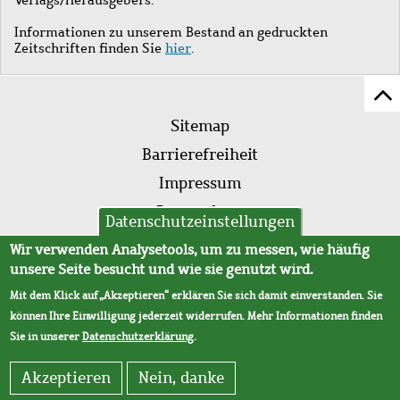
Informationen zu unserem Bestand an gedruckten
Zeitschriften finden Sie
hier
.
Z
Fußleistenmenü
Se
Sitemap
sc
Barrierefreiheit
Impressum
Datenschutz
Datenschutzeinstellungen
AVB
Wir verwenden Analysetools, um zu messen, wie häufig
unsere Seite besucht und wie sie genutzt wird.
Mit dem Klick auf „Akzeptieren“ erklären Sie sich damit einverstanden. Sie
können Ihre Einwilligung jederzeit widerrufen. Mehr Informationen finden
Sie in unserer
Datenschutzerklärung
.
Akzeptieren
Nein, danke