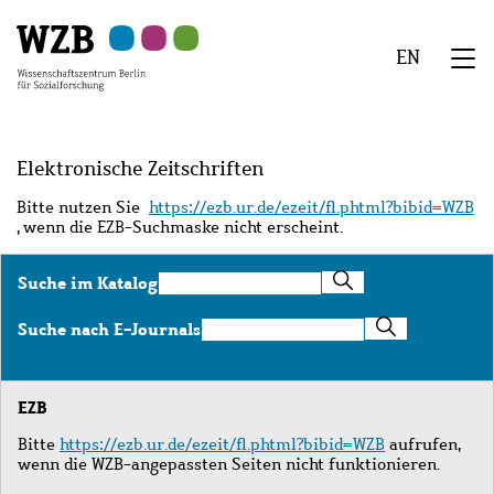
Zu
Zu
Zu
Zur
Zur
Hauptinhalt
Navigation
Suche
Sekundärnavigation
Fußzeile
EN
springen
springen
springen
springen
springen
We
Menü
Elektronische Zeitschriften
Bitte nutzen Sie
https://ezb.ur.de/ezeit/fl.phtml?bibid=WZB
, wenn die EZB-Suchmaske nicht erscheint.
Suche
Suche im Katalog
im
Katalog
Suche
Suche nach E-Journals
nach
E-
Journals
EZB
Bitte
https://ezb.ur.de/ezeit/fl.phtml?bibid=WZB
aufrufen,
wenn die WZB-angepassten Seiten nicht funktionieren.