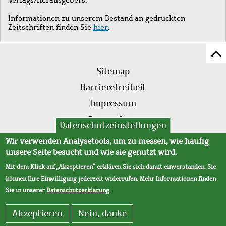
Informationen zu unserem Bestand an gedruckten
Zeitschriften finden Sie
hier
.
Z
Fußleistenmenü
Se
Sitemap
sc
Barrierefreiheit
Impressum
Datenschutz
Datenschutzeinstellungen
AVB
Wir verwenden Analysetools, um zu messen, wie häufig
unsere Seite besucht und wie sie genutzt wird.
Mit dem Klick auf „Akzeptieren“ erklären Sie sich damit einverstanden. Sie
können Ihre Einwilligung jederzeit widerrufen. Mehr Informationen finden
Sie in unserer
Datenschutzerklärung
.
Akzeptieren
Nein, danke