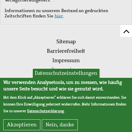
Informationen zu unserem Bestand an gedruckten
Zeitschriften finden Sie
hier
.
Z
Fußleistenmenü
Se
Sitemap
sc
Barrierefreiheit
Impressum
Datenschutz
Datenschutzeinstellungen
AVB
Wir verwenden Analysetools, um zu messen, wie häufig
unsere Seite besucht und wie sie genutzt wird.
Mit dem Klick auf „Akzeptieren“ erklären Sie sich damit einverstanden. Sie
können Ihre Einwilligung jederzeit widerrufen. Mehr Informationen finden
Sie in unserer
Datenschutzerklärung
.
Akzeptieren
Nein, danke