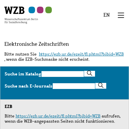
Zu
Zu
Zu
Zur
Zur
Hauptinhalt
Navigation
Suche
Sekundärnavigation
Fußzeile
EN
springen
springen
springen
springen
springen
We
Menü
Elektronische Zeitschriften
Bitte nutzen Sie
https://ezb.ur.de/ezeit/fl.phtml?bibid=WZB
, wenn die EZB-Suchmaske nicht erscheint.
Suche
Suche im Katalog
im
Katalog
Suche
Suche nach E-Journals
nach
E-
Journals
EZB
Bitte
https://ezb.ur.de/ezeit/fl.phtml?bibid=WZB
aufrufen,
wenn die WZB-angepassten Seiten nicht funktionieren.