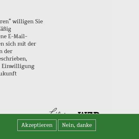
ren“ willigen Sie
mäßig
ne E-Mail-
en sich mit der
n der
schrieben,
e Einwilligung
Zukunft
Akzeptieren
Nein, danke