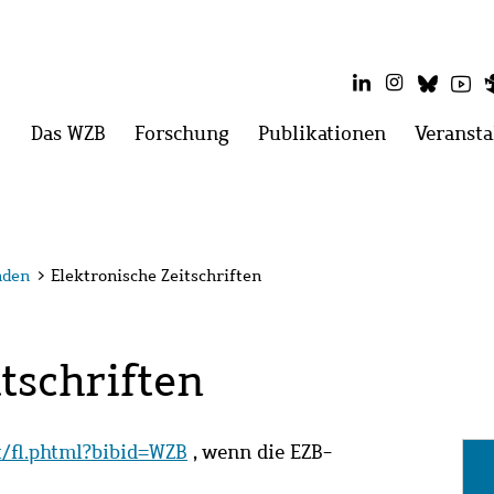
LinkedIn
Instagram
Blues
Yo
Hauptmenü
Das WZB
Menü
Forschung
Menü
Publikationen
Menü
Veransta
öffnen:
öffnen:
öffnen:
Das
Forschung
Publikatio
WZB
nden
>
Elektronische Zeitschriften
tschriften
it/fl.phtml?bibid=WZB
, wenn die EZB-