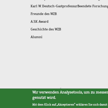
Karl W. Deutsch-Gastprofessur
Beendete Forschu
Freunde des WZB
A.SK Award
Geschichte des WZB
Alumni
Fußleistenmenü
Sitemap
Barrierefreiheit
Impressum
Datensc
Wir verwenden Analysetools, um zu messen,
genutzt wird.
Mit dem Klick auf „Akzeptieren“ erklären Sie sich damit