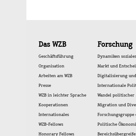
Schnellzugriff
Das WZB
Forschung
Geschäftsführung
Dynamiken soziale
Organisation
Markt und Entsche
Arbeiten am WZB
Digitalisierung und
Presse
Internationale Poli
WZB in leichter Sprache
Wandel politischer
Kooperationen
Migration und Dive
Internationales
Forschungsgruppe 
WZB-Fellows
Politische Ökonom
Honorary Fellows
Bereichsübergreif