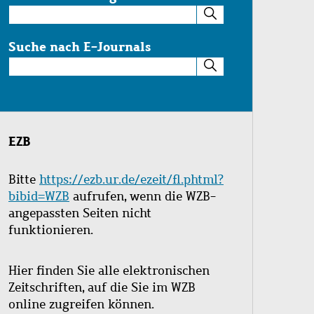
Suche
im
Katalog
Suche nach E-Journals
Suche
nach
E-
Journals
EZB
Bitte
https://ezb.ur.de/ezeit/fl.phtml?
bibid=WZB
aufrufen, wenn die WZB-
angepassten Seiten nicht
funktionieren.
Hier finden Sie alle elektronischen
Zeitschriften, auf die Sie im WZB
online zugreifen können.