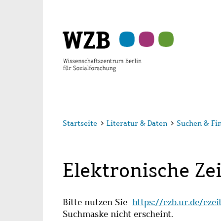
Zu
Zu
Zu
Zur
Zur
Hauptinhalt
Navigation
Suche
Sekundärnavigation
Fußzeile
springen
springen
springen
springen
springen
Startseite
>
Literatur & Daten
>
Suchen & Fi
Elektronische Zei
Bitte nutzen Sie
https://ezb.ur.de/eze
Suchmaske nicht erscheint.