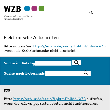
Zu
Zu
Zu
Zur
Zur
Hauptinhalt
Navigation
Suche
Sekundärnavigation
Fußzeile
EN
springen
springen
springen
springen
springen
We
Menü
Elektronische Zeitschriften
Bitte nutzen Sie
https://ezb.ur.de/ezeit/fl.phtml?bibid=WZB
, wenn die EZB-Suchmaske nicht erscheint.
Suche
Suche im Katalog
im
Katalog
Suche
Suche nach E-Journals
nach
E-
Journals
EZB
Bitte
https://ezb.ur.de/ezeit/fl.phtml?bibid=WZB
aufrufen,
wenn die WZB-angepassten Seiten nicht funktionieren.