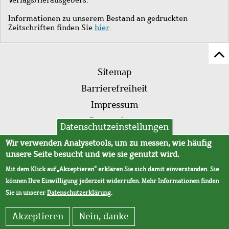
Informationen zu unserem Bestand an gedruckten
Zeitschriften finden Sie
hier
.
Z
Fußleistenmenü
Se
Sitemap
sc
Barrierefreiheit
Impressum
Datenschutz
Datenschutzeinstellungen
AVB
Wir verwenden Analysetools, um zu messen, wie häufig
unsere Seite besucht und wie sie genutzt wird.
Mit dem Klick auf „Akzeptieren“ erklären Sie sich damit einverstanden. Sie
können Ihre Einwilligung jederzeit widerrufen. Mehr Informationen finden
Sie in unserer
Datenschutzerklärung
.
Akzeptieren
Nein, danke