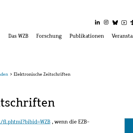
LinkedIn
Instagram
Blues
Yo
Hauptmenü
Das WZB
Menü
Forschung
Menü
Publikationen
Menü
Veransta
öffnen:
öffnen:
öffnen:
Das
Forschung
Publikatio
WZB
nden
>
Elektronische Zeitschriften
tschriften
it/fl.phtml?bibid=WZB
, wenn die EZB-