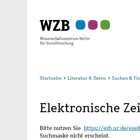
Zu
Zu
Zu
Zur
Zur
Hauptinhalt
Navigation
Suche
Sekundärnavigation
Fußzeile
springen
springen
springen
springen
springen
Startseite
>
Literatur & Daten
>
Suchen & Fi
Elektronische Zei
Bitte nutzen Sie
https://ezb.ur.de/eze
Suchmaske nicht erscheint.