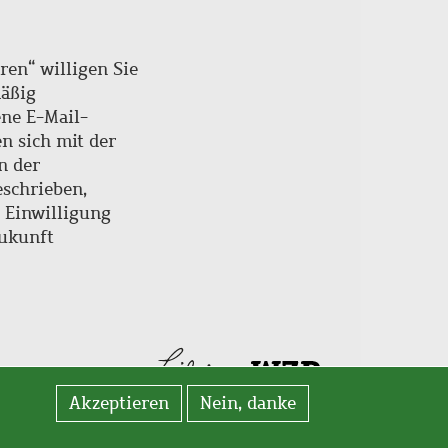
ren“ willigen Sie
mäßig
ne E-Mail-
en sich mit der
n der
schrieben,
e Einwilligung
Zukunft
Akzeptieren
Nein, danke