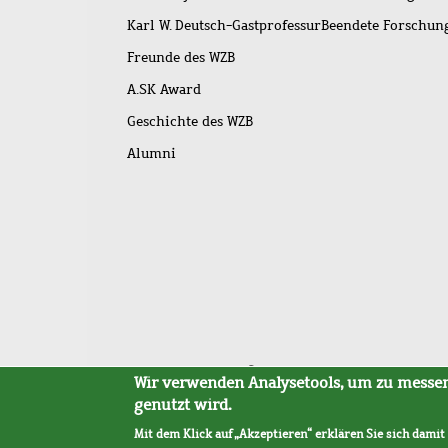
Karl W. Deutsch-Gastprofessur
Beendete Forschu
Freunde des WZB
A.SK Award
Geschichte des WZB
Alumni
Fußleistenmenü
Sitemap
Barrierefreiheit
Impressum
Datensc
Wir verwenden Analysetools, um zu messen,
genutzt wird.
Mit dem Klick auf „Akzeptieren“ erklären Sie sich damit