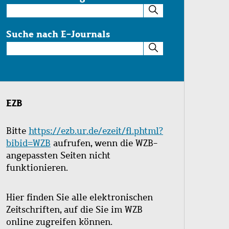
Suche
im
Katalog
Suche nach E-Journals
Suche
nach
E-
Journals
EZB
Bitte
https://ezb.ur.de/ezeit/fl.phtml?
bibid=WZB
aufrufen, wenn die WZB-
angepassten Seiten nicht
funktionieren.
Hier finden Sie alle elektronischen
Zeitschriften, auf die Sie im WZB
online zugreifen können.