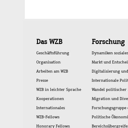
Schnellzugriff
Das WZB
Forschung
Geschäftsführung
Dynamiken soziale
Organisation
Markt und Entsche
Arbeiten am WZB
Digitalisierung und
Presse
Internationale Poli
WZB in leichter Sprache
Wandel politischer
Kooperationen
Migration und Dive
Internationales
Forschungsgruppe 
WZB-Fellows
Politische Ökonom
Honorary Fellows
Bereichsübergreif