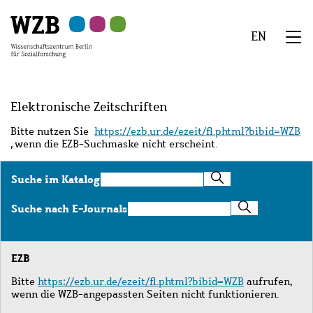
Zu
Zu
Zu
Zur
Zur
Hauptinhalt
Navigation
Suche
Sekundärnavigation
Fußzeile
EN
springen
springen
springen
springen
springen
We
Menü
Elektronische Zeitschriften
Bitte nutzen Sie
https://ezb.ur.de/ezeit/fl.phtml?bibid=WZB
, wenn die EZB-Suchmaske nicht erscheint.
Suche
Suche im Katalog
im
Katalog
Suche
Suche nach E-Journals
nach
E-
Journals
EZB
Bitte
https://ezb.ur.de/ezeit/fl.phtml?bibid=WZB
aufrufen,
wenn die WZB-angepassten Seiten nicht funktionieren.