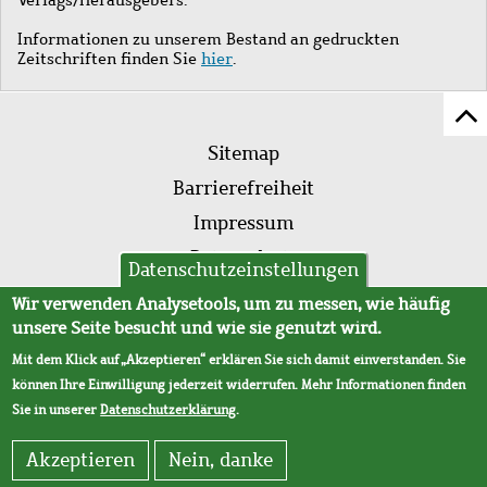
Informationen zu unserem Bestand an gedruckten
Zeitschriften finden Sie
hier
.
Z
Fußleistenmenü
Se
Sitemap
sc
Barrierefreiheit
Impressum
Datenschutz
Datenschutzeinstellungen
AVB
Wir verwenden Analysetools, um zu messen, wie häufig
unsere Seite besucht und wie sie genutzt wird.
Mit dem Klick auf „Akzeptieren“ erklären Sie sich damit einverstanden. Sie
können Ihre Einwilligung jederzeit widerrufen. Mehr Informationen finden
Sie in unserer
Datenschutzerklärung
.
Akzeptieren
Nein, danke