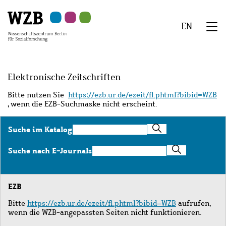
Zu
Zu
Zu
Zur
Zur
Hauptinhalt
Navigation
Suche
Sekundärnavigation
Fußzeile
EN
springen
springen
springen
springen
springen
We
Menü
Elektronische Zeitschriften
Bitte nutzen Sie
https://ezb.ur.de/ezeit/fl.phtml?bibid=WZB
, wenn die EZB-Suchmaske nicht erscheint.
Suche
Suche im Katalog
im
Katalog
Suche
Suche nach E-Journals
nach
E-
Journals
EZB
Bitte
https://ezb.ur.de/ezeit/fl.phtml?bibid=WZB
aufrufen,
wenn die WZB-angepassten Seiten nicht funktionieren.