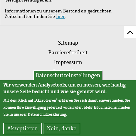
Informationen zu unserem Bestand an gedruckten
Zeitschriften finden Sie
hier
.
Z
Fußleistenmenü
Se
Sitemap
sc
Barrierefreiheit
Impressum
Datenschutz
Datenschutzeinstellungen
AVB
Wir verwenden Analysetools, um zu messen, wie häufig
unsere Seite besucht und wie sie genutzt wird.
Mit dem Klick auf „Akzeptieren“ erklären Sie sich damit einverstanden. Sie
können Ihre Einwilligung jederzeit widerrufen. Mehr Informationen finden
Sie in unserer
Datenschutzerklärung
.
Akzeptieren
Nein, danke