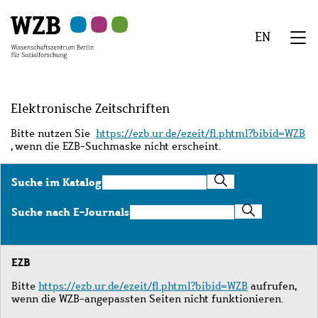
Zu
Zu
Zu
Zur
Zur
Hauptinhalt
Navigation
Suche
Sekundärnavigation
Fußzeile
EN
springen
springen
springen
springen
springen
We
Menü
Elektronische Zeitschriften
Bitte nutzen Sie
https://ezb.ur.de/ezeit/fl.phtml?bibid=WZB
, wenn die EZB-Suchmaske nicht erscheint.
Suche
Suche im Katalog
im
Katalog
Suche
Suche nach E-Journals
nach
E-
Journals
EZB
Bitte
https://ezb.ur.de/ezeit/fl.phtml?bibid=WZB
aufrufen,
wenn die WZB-angepassten Seiten nicht funktionieren.