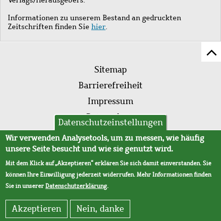
Informationen zu unserem Bestand an gedruckten
Zeitschriften finden Sie
hier
.
Z
Fußleistenmenü
Se
Sitemap
sc
Barrierefreiheit
Impressum
Datenschutz
Datenschutzeinstellungen
AVB
Wir verwenden Analysetools, um zu messen, wie häufig
unsere Seite besucht und wie sie genutzt wird.
Mit dem Klick auf „Akzeptieren“ erklären Sie sich damit einverstanden. Sie
können Ihre Einwilligung jederzeit widerrufen. Mehr Informationen finden
Sie in unserer
Datenschutzerklärung
.
Akzeptieren
Nein, danke