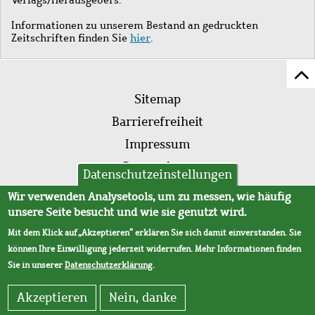
Informationen zu unserem Bestand an gedruckten
Zeitschriften finden Sie
hier
.
Z
Fußleistenmenü
Se
Sitemap
sc
Barrierefreiheit
Impressum
Datenschutz
Datenschutzeinstellungen
AVB
Wir verwenden Analysetools, um zu messen, wie häufig
unsere Seite besucht und wie sie genutzt wird.
Mit dem Klick auf „Akzeptieren“ erklären Sie sich damit einverstanden. Sie
können Ihre Einwilligung jederzeit widerrufen. Mehr Informationen finden
Sie in unserer
Datenschutzerklärung
.
Akzeptieren
Nein, danke