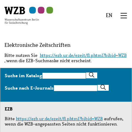
Zu
Zu
Zu
Zur
Zur
Hauptinhalt
Navigation
Suche
Sekundärnavigation
Fußzeile
EN
springen
springen
springen
springen
springen
We
Menü
Elektronische Zeitschriften
Bitte nutzen Sie
https://ezb.ur.de/ezeit/fl.phtml?bibid=WZB
, wenn die EZB-Suchmaske nicht erscheint.
Suche
Suche im Katalog
im
Katalog
Suche
Suche nach E-Journals
nach
E-
Journals
EZB
Bitte
https://ezb.ur.de/ezeit/fl.phtml?bibid=WZB
aufrufen,
wenn die WZB-angepassten Seiten nicht funktionieren.