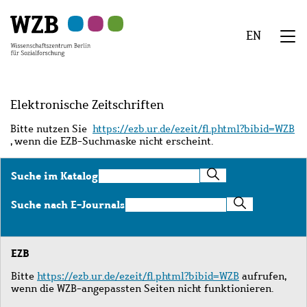
Zu
Zu
Zu
Zur
Zur
Hauptinhalt
Navigation
Suche
Sekundärnavigation
Fußzeile
EN
springen
springen
springen
springen
springen
We
Menü
Elektronische Zeitschriften
Bitte nutzen Sie
https://ezb.ur.de/ezeit/fl.phtml?bibid=WZB
, wenn die EZB-Suchmaske nicht erscheint.
Suche
Suche im Katalog
im
Katalog
Suche
Suche nach E-Journals
nach
E-
Journals
EZB
Bitte
https://ezb.ur.de/ezeit/fl.phtml?bibid=WZB
aufrufen,
wenn die WZB-angepassten Seiten nicht funktionieren.