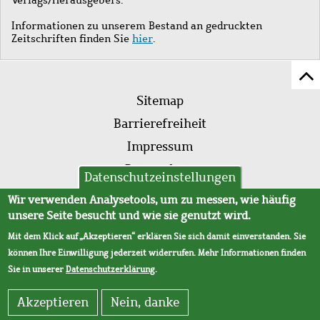
Informationen zu unserem Bestand an gedruckten
Zeitschriften finden Sie
hier
.
Z
Fußleistenmenü
Se
Sitemap
sc
Barrierefreiheit
Impressum
Datenschutz
Datenschutzeinstellungen
AVB
Wir verwenden Analysetools, um zu messen, wie häufig
unsere Seite besucht und wie sie genutzt wird.
Mit dem Klick auf „Akzeptieren“ erklären Sie sich damit einverstanden. Sie
können Ihre Einwilligung jederzeit widerrufen. Mehr Informationen finden
Sie in unserer
Datenschutzerklärung
.
Akzeptieren
Nein, danke