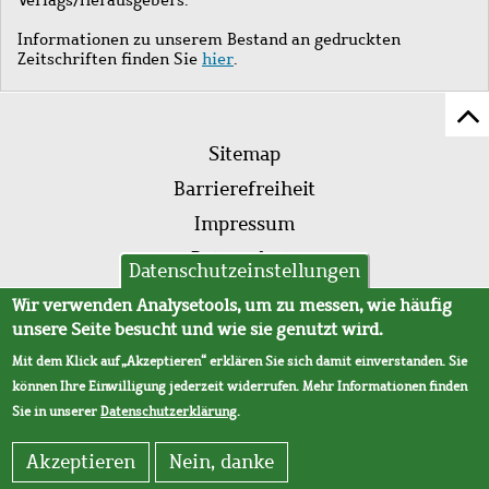
Informationen zu unserem Bestand an gedruckten
Zeitschriften finden Sie
hier
.
Z
Fußleistenmenü
Se
Sitemap
sc
Barrierefreiheit
Impressum
Datenschutz
Datenschutzeinstellungen
AVB
Wir verwenden Analysetools, um zu messen, wie häufig
unsere Seite besucht und wie sie genutzt wird.
Mit dem Klick auf „Akzeptieren“ erklären Sie sich damit einverstanden. Sie
können Ihre Einwilligung jederzeit widerrufen. Mehr Informationen finden
Sie in unserer
Datenschutzerklärung
.
Akzeptieren
Nein, danke