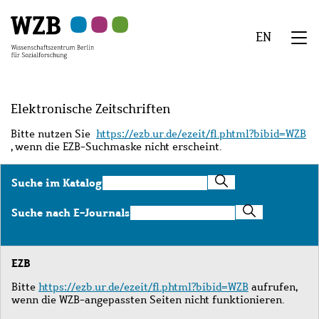
Zu
Zu
Zu
Zur
Zur
Hauptinhalt
Navigation
Suche
Sekundärnavigation
Fußzeile
EN
springen
springen
springen
springen
springen
We
Menü
Elektronische Zeitschriften
Bitte nutzen Sie
https://ezb.ur.de/ezeit/fl.phtml?bibid=WZB
, wenn die EZB-Suchmaske nicht erscheint.
Suche
Suche im Katalog
im
Katalog
Suche
Suche nach E-Journals
nach
E-
Journals
EZB
Bitte
https://ezb.ur.de/ezeit/fl.phtml?bibid=WZB
aufrufen,
wenn die WZB-angepassten Seiten nicht funktionieren.