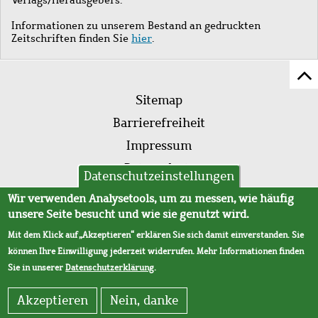
Informationen zu unserem Bestand an gedruckten
Zeitschriften finden Sie
hier
.
Z
Fußleistenmenü
Se
Sitemap
sc
Barrierefreiheit
Impressum
Datenschutz
Datenschutzeinstellungen
AVB
Wir verwenden Analysetools, um zu messen, wie häufig
unsere Seite besucht und wie sie genutzt wird.
Mit dem Klick auf „Akzeptieren“ erklären Sie sich damit einverstanden. Sie
können Ihre Einwilligung jederzeit widerrufen. Mehr Informationen finden
Sie in unserer
Datenschutzerklärung
.
Akzeptieren
Nein, danke