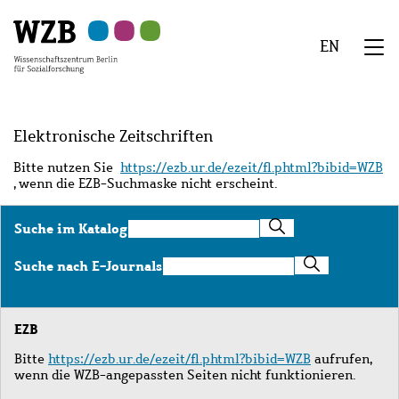
Zu
Zu
Zu
Zur
Zur
Hauptinhalt
Navigation
Suche
Sekundärnavigation
Fußzeile
EN
springen
springen
springen
springen
springen
We
Menü
Elektronische Zeitschriften
Bitte nutzen Sie
https://ezb.ur.de/ezeit/fl.phtml?bibid=WZB
, wenn die EZB-Suchmaske nicht erscheint.
Suche
Suche im Katalog
im
Katalog
Suche
Suche nach E-Journals
nach
E-
Journals
EZB
Bitte
https://ezb.ur.de/ezeit/fl.phtml?bibid=WZB
aufrufen,
wenn die WZB-angepassten Seiten nicht funktionieren.