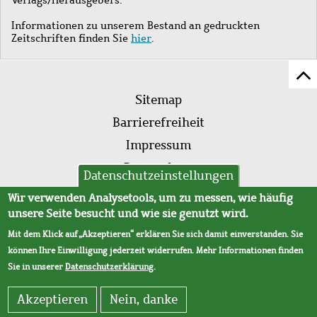
Informationen zu unserem Bestand an gedruckten
Zeitschriften finden Sie
hier
.
Z
Fußleistenmenü
Se
Sitemap
sc
Barrierefreiheit
Impressum
Datenschutz
Datenschutzeinstellungen
AVB
Wir verwenden Analysetools, um zu messen, wie häufig
unsere Seite besucht und wie sie genutzt wird.
Mit dem Klick auf „Akzeptieren“ erklären Sie sich damit einverstanden. Sie
können Ihre Einwilligung jederzeit widerrufen. Mehr Informationen finden
Sie in unserer
Datenschutzerklärung
.
Akzeptieren
Nein, danke