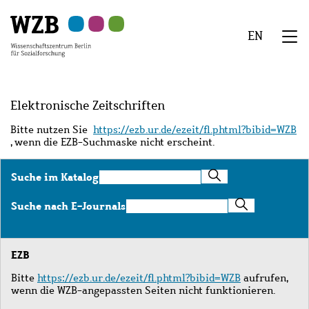
Zu
Zu
Zu
Zur
Zur
Hauptinhalt
Navigation
Suche
Sekundärnavigation
Fußzeile
EN
springen
springen
springen
springen
springen
We
Menü
Elektronische Zeitschriften
Bitte nutzen Sie
https://ezb.ur.de/ezeit/fl.phtml?bibid=WZB
, wenn die EZB-Suchmaske nicht erscheint.
Suche
Suche im Katalog
im
Katalog
Suche
Suche nach E-Journals
nach
E-
Journals
EZB
Bitte
https://ezb.ur.de/ezeit/fl.phtml?bibid=WZB
aufrufen,
wenn die WZB-angepassten Seiten nicht funktionieren.