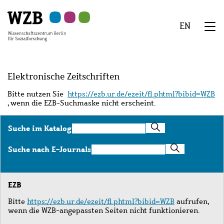
Zu
Zu
Zu
Zur
Zur
Hauptinhalt
Navigation
Suche
Sekundärnavigation
Fußzeile
EN
springen
springen
springen
springen
springen
We
Menü
Elektronische Zeitschriften
Bitte nutzen Sie
https://ezb.ur.de/ezeit/fl.phtml?bibid=WZB
, wenn die EZB-Suchmaske nicht erscheint.
Suche
Suche im Katalog
im
Katalog
Suche
Suche nach E-Journals
nach
E-
Journals
EZB
Bitte
https://ezb.ur.de/ezeit/fl.phtml?bibid=WZB
aufrufen,
wenn die WZB-angepassten Seiten nicht funktionieren.