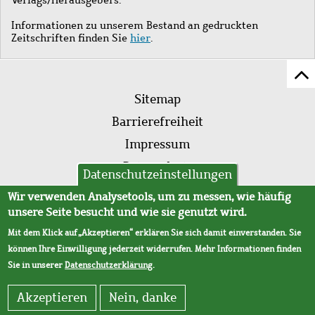
Informationen zu unserem Bestand an gedruckten
Zeitschriften finden Sie
hier
.
Z
Fußleistenmenü
Se
Sitemap
sc
Barrierefreiheit
Impressum
Datenschutz
Datenschutzeinstellungen
AVB
Wir verwenden Analysetools, um zu messen, wie häufig
unsere Seite besucht und wie sie genutzt wird.
Mit dem Klick auf „Akzeptieren“ erklären Sie sich damit einverstanden. Sie
können Ihre Einwilligung jederzeit widerrufen. Mehr Informationen finden
Sie in unserer
Datenschutzerklärung
.
Akzeptieren
Nein, danke