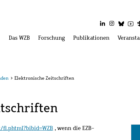
LinkedIn
Instagram
Blues
Yo
Hauptmenü
Das WZB
Menü
Forschung
Menü
Publikationen
Menü
Veransta
öffnen:
öffnen:
öffnen:
Das
Forschung
Publikatio
WZB
nden
>
Elektronische Zeitschriften
tschriften
it/fl.phtml?bibid=WZB
, wenn die EZB-