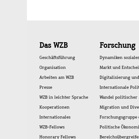
Schnellzugriff
Das WZB
Forschung
Geschäftsführung
Dynamiken soziale
Organisation
Markt und Entsche
Arbeiten am WZB
Digitalisierung und
Presse
Internationale Poli
WZB in leichter Sprache
Wandel politischer
Kooperationen
Migration und Dive
Internationales
Forschungsgruppe 
WZB-Fellows
Politische Ökonom
Honorary Fellows
Bereichsübergreif