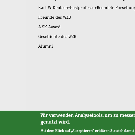
Karl W. Deutsch-Gastprofessur
Beendete Forschu
Freunde des WZB
A.SK Award
Geschichte des WZB
Alumni
Fußleistenmenü
Sitemap
Barrierefreiheit
Impressum
Datensc
Wir verwenden Analysetools, um zu messen,
genutzt wird.
Mit dem Klick auf „Akzeptieren“ erklären Sie sich damit