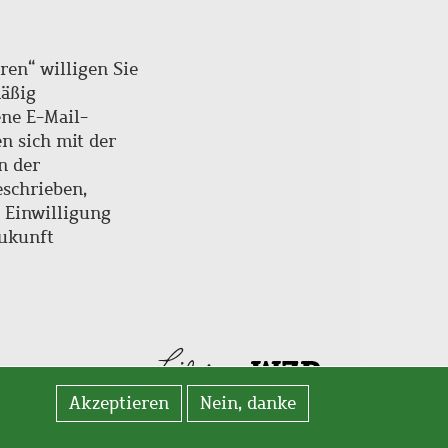
ren“ willigen Sie
mäßig
ne E-Mail-
en sich mit der
n der
schrieben,
e Einwilligung
Zukunft
Akzeptieren
Nein, danke