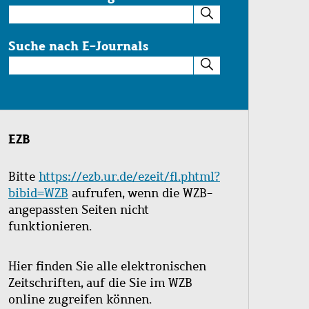
Suche
im
Katalog
Suche nach E-Journals
Suche
nach
E-
Journals
EZB
Bitte
https://ezb.ur.de/ezeit/fl.phtml?
bibid=WZB
aufrufen, wenn die WZB-
angepassten Seiten nicht
funktionieren.
Hier finden Sie alle elektronischen
Zeitschriften, auf die Sie im WZB
online zugreifen können.