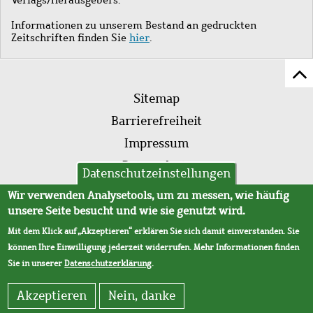
Informationen zu unserem Bestand an gedruckten
Zeitschriften finden Sie
hier
.
Z
Fußleistenmenü
Se
Sitemap
sc
Barrierefreiheit
Impressum
Datenschutz
Datenschutzeinstellungen
AVB
Wir verwenden Analysetools, um zu messen, wie häufig
unsere Seite besucht und wie sie genutzt wird.
Mit dem Klick auf „Akzeptieren“ erklären Sie sich damit einverstanden. Sie
können Ihre Einwilligung jederzeit widerrufen. Mehr Informationen finden
Sie in unserer
Datenschutzerklärung
.
Akzeptieren
Nein, danke