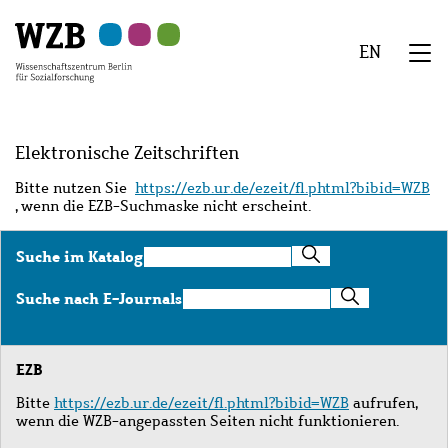
Zu
Zu
Zu
Zur
Zur
Hauptinhalt
Navigation
Suche
Sekundärnavigation
Fußzeile
EN
springen
springen
springen
springen
springen
We
Menü
Elektronische Zeitschriften
Bitte nutzen Sie
https://ezb.ur.de/ezeit/fl.phtml?bibid=WZB
, wenn die EZB-Suchmaske nicht erscheint.
Suche
Suche im Katalog
im
Katalog
Suche
Suche nach E-Journals
nach
E-
Journals
EZB
Bitte
https://ezb.ur.de/ezeit/fl.phtml?bibid=WZB
aufrufen,
wenn die WZB-angepassten Seiten nicht funktionieren.