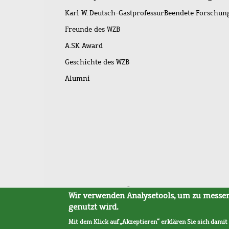
Karl W. Deutsch-Gastprofessur
Beendete Forschu
Freunde des WZB
A.SK Award
Geschichte des WZB
Alumni
Fußleistenmenü
Sitemap
Barrierefreiheit
Impressum
Datensc
Wir verwenden Analysetools, um zu messen,
genutzt wird.
Mit dem Klick auf „Akzeptieren“ erklären Sie sich damit