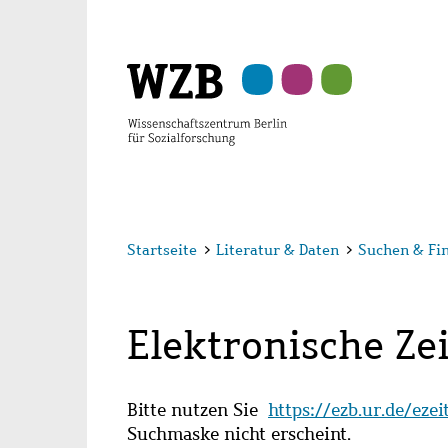
Zu
Zu
Zu
Zur
Zur
Hauptinhalt
Navigation
Suche
Sekundärnavigation
Fußzeile
springen
springen
springen
springen
springen
Startseite
>
Literatur & Daten
>
Suchen & Fi
Elektronische Zei
Bitte nutzen Sie
https://ezb.ur.de/eze
Suchmaske nicht erscheint.