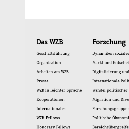
Schnellzugriff
Das WZB
Forschung
Geschäftsführung
Dynamiken soziale
Organisation
Markt und Entsche
Arbeiten am WZB
Digitalisierung und
Presse
Internationale Poli
WZB in leichter Sprache
Wandel politischer
Kooperationen
Migration und Dive
Internationales
Forschungsgruppe 
WZB-Fellows
Politische Ökonom
Honorary Fellows
Bereichsübergreif