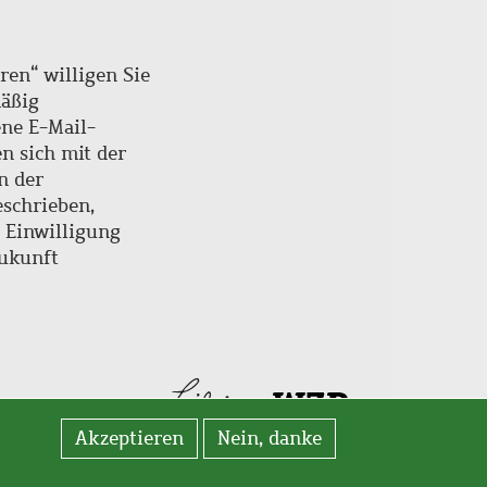
ren“ willigen Sie
mäßig
ne E-Mail-
en sich mit der
n der
schrieben,
e Einwilligung
Zukunft
Akzeptieren
Nein, danke