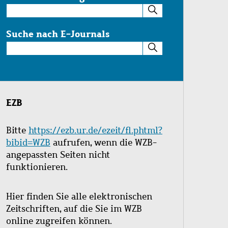
Suche
im
Katalog
Suche nach E-Journals
Suche
nach
E-
Journals
EZB
Bitte
https://ezb.ur.de/ezeit/fl.phtml?
bibid=WZB
aufrufen, wenn die WZB-
angepassten Seiten nicht
funktionieren.
Hier finden Sie alle elektronischen
Zeitschriften, auf die Sie im WZB
online zugreifen können.