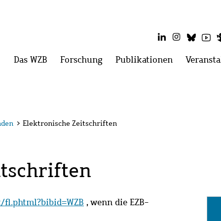
LinkedIn
Instagram
Blues
Yo
Hauptmenü
Das WZB
Menü
Forschung
Menü
Publikationen
Menü
Veransta
öffnen:
öffnen:
öffnen:
Das
Forschung
Publikatio
WZB
nden
>
Elektronische Zeitschriften
tschriften
it/fl.phtml?bibid=WZB
, wenn die EZB-