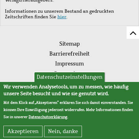
Informationen zu unserem Bestand an gedruckten
Zeitschriften finden Sie
hier
.
Z
Fußleistenmenü
Se
Sitemap
sc
Barrierefreiheit
Impressum
Datenschutz
Datenschutzeinstellungen
AVB
Wir verwenden Analysetools, um zu messen, wie häufig
unsere Seite besucht und wie sie genutzt wird.
Mit dem Klick auf „Akzeptieren“ erklären Sie sich damit einverstanden. Sie
können Ihre Einwilligung jederzeit widerrufen. Mehr Informationen finden
Sie in unserer
Datenschutzerklärung
.
Akzeptieren
Nein, danke