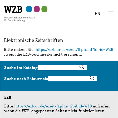
Zu
Zu
Zu
Zur
Zur
Hauptinhalt
Navigation
Suche
Sekundärnavigation
Fußzeile
EN
springen
springen
springen
springen
springen
We
Menü
Elektronische Zeitschriften
Bitte nutzen Sie
https://ezb.ur.de/ezeit/fl.phtml?bibid=WZB
, wenn die EZB-Suchmaske nicht erscheint.
Suche
Suche im Katalog
im
Katalog
Suche
Suche nach E-Journals
nach
E-
Journals
EZB
Bitte
https://ezb.ur.de/ezeit/fl.phtml?bibid=WZB
aufrufen,
wenn die WZB-angepassten Seiten nicht funktionieren.