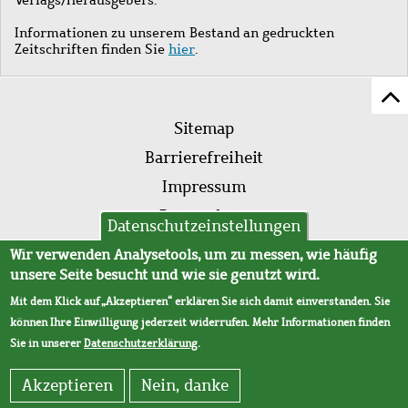
Informationen zu unserem Bestand an gedruckten
Zeitschriften finden Sie
hier
.
Z
Fußleistenmenü
Se
Sitemap
sc
Barrierefreiheit
Impressum
Datenschutz
Datenschutzeinstellungen
AVB
Wir verwenden Analysetools, um zu messen, wie häufig
unsere Seite besucht und wie sie genutzt wird.
Mit dem Klick auf „Akzeptieren“ erklären Sie sich damit einverstanden. Sie
können Ihre Einwilligung jederzeit widerrufen. Mehr Informationen finden
Sie in unserer
Datenschutzerklärung
.
Akzeptieren
Nein, danke