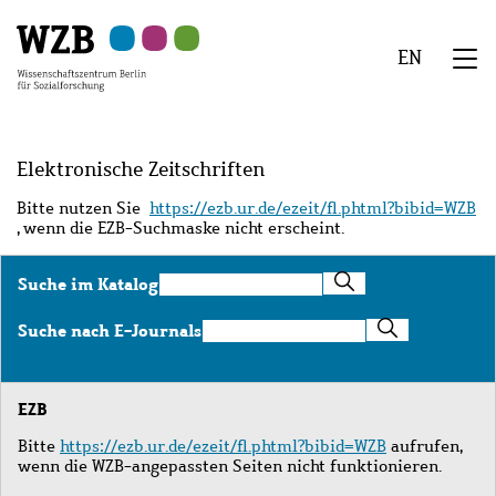
Zu
Zu
Zu
Zur
Zur
Hauptinhalt
Navigation
Suche
Sekundärnavigation
Fußzeile
EN
springen
springen
springen
springen
springen
We
Menü
Elektronische Zeitschriften
Bitte nutzen Sie
https://ezb.ur.de/ezeit/fl.phtml?bibid=WZB
, wenn die EZB-Suchmaske nicht erscheint.
Suche
Suche im Katalog
im
Katalog
Suche
Suche nach E-Journals
nach
E-
Journals
EZB
Bitte
https://ezb.ur.de/ezeit/fl.phtml?bibid=WZB
aufrufen,
wenn die WZB-angepassten Seiten nicht funktionieren.