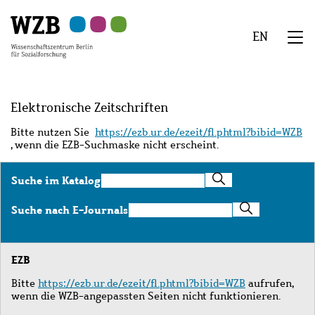
Zu
Zu
Zu
Zur
Zur
Hauptinhalt
Navigation
Suche
Sekundärnavigation
Fußzeile
EN
springen
springen
springen
springen
springen
We
Menü
Elektronische Zeitschriften
Bitte nutzen Sie
https://ezb.ur.de/ezeit/fl.phtml?bibid=WZB
, wenn die EZB-Suchmaske nicht erscheint.
Suche
Suche im Katalog
im
Katalog
Suche
Suche nach E-Journals
nach
E-
Journals
EZB
Bitte
https://ezb.ur.de/ezeit/fl.phtml?bibid=WZB
aufrufen,
wenn die WZB-angepassten Seiten nicht funktionieren.