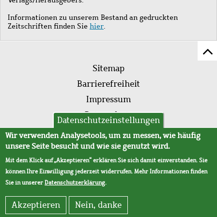
Informationen zu unserem Bestand an gedruckten
Zeitschriften finden Sie
hier
.
Z
Fußleistenmenü
Se
Sitemap
sc
Barrierefreiheit
Impressum
Datenschutz
Datenschutzeinstellungen
AVB
Wir verwenden Analysetools, um zu messen, wie häufig
unsere Seite besucht und wie sie genutzt wird.
Mit dem Klick auf „Akzeptieren“ erklären Sie sich damit einverstanden. Sie
können Ihre Einwilligung jederzeit widerrufen. Mehr Informationen finden
Sie in unserer
Datenschutzerklärung
.
Akzeptieren
Nein, danke