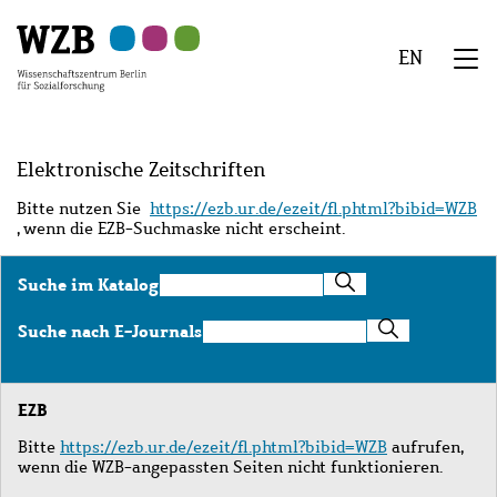
Zu
Zu
Zu
Zur
Zur
Hauptinhalt
Navigation
Suche
Sekundärnavigation
Fußzeile
EN
springen
springen
springen
springen
springen
We
Menü
Elektronische Zeitschriften
Bitte nutzen Sie
https://ezb.ur.de/ezeit/fl.phtml?bibid=WZB
, wenn die EZB-Suchmaske nicht erscheint.
Suche
Suche im Katalog
im
Katalog
Suche
Suche nach E-Journals
nach
E-
Journals
EZB
Bitte
https://ezb.ur.de/ezeit/fl.phtml?bibid=WZB
aufrufen,
wenn die WZB-angepassten Seiten nicht funktionieren.