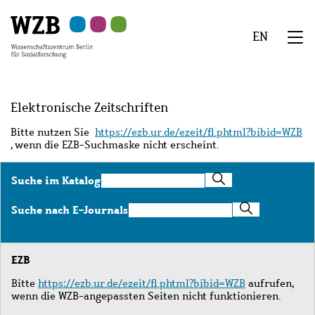
Zu
Zu
Zu
Zur
Zur
Hauptinhalt
Navigation
Suche
Sekundärnavigation
Fußzeile
EN
springen
springen
springen
springen
springen
We
Menü
Elektronische Zeitschriften
Bitte nutzen Sie
https://ezb.ur.de/ezeit/fl.phtml?bibid=WZB
, wenn die EZB-Suchmaske nicht erscheint.
Suche
Suche im Katalog
im
Katalog
Suche
Suche nach E-Journals
nach
E-
Journals
EZB
Bitte
https://ezb.ur.de/ezeit/fl.phtml?bibid=WZB
aufrufen,
wenn die WZB-angepassten Seiten nicht funktionieren.