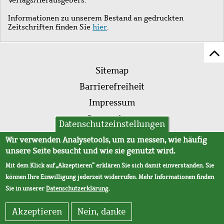
Informationen zu unserem Bestand an gedruckten
Zeitschriften finden Sie
hier
.
Z
Fußleistenmenü
Se
Sitemap
sc
Barrierefreiheit
Impressum
Datenschutz
Datenschutzeinstellungen
AVB
Wir verwenden Analysetools, um zu messen, wie häufig
unsere Seite besucht und wie sie genutzt wird.
Mit dem Klick auf „Akzeptieren“ erklären Sie sich damit einverstanden. Sie
können Ihre Einwilligung jederzeit widerrufen. Mehr Informationen finden
Sie in unserer
Datenschutzerklärung
.
Akzeptieren
Nein, danke