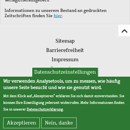
Informationen zu unserem Bestand an gedruckten
Zeitschriften finden Sie
hier
.
Z
Fußleistenmenü
Se
Sitemap
sc
Barrierefreiheit
Impressum
Datenschutz
Datenschutzeinstellungen
AVB
Wir verwenden Analysetools, um zu messen, wie häufig
unsere Seite besucht und wie sie genutzt wird.
Mit dem Klick auf „Akzeptieren“ erklären Sie sich damit einverstanden. Sie
können Ihre Einwilligung jederzeit widerrufen. Mehr Informationen finden
Sie in unserer
Datenschutzerklärung
.
Akzeptieren
Nein, danke