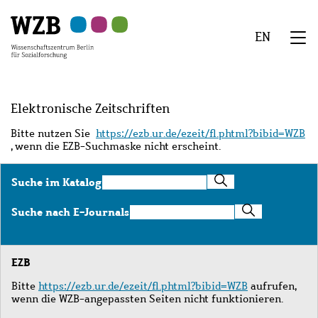
Zu
Zu
Zu
Zur
Zur
Hauptinhalt
Navigation
Suche
Sekundärnavigation
Fußzeile
EN
springen
springen
springen
springen
springen
We
Menü
Elektronische Zeitschriften
Bitte nutzen Sie
https://ezb.ur.de/ezeit/fl.phtml?bibid=WZB
, wenn die EZB-Suchmaske nicht erscheint.
Suche
Suche im Katalog
im
Katalog
Suche
Suche nach E-Journals
nach
E-
Journals
EZB
Bitte
https://ezb.ur.de/ezeit/fl.phtml?bibid=WZB
aufrufen,
wenn die WZB-angepassten Seiten nicht funktionieren.