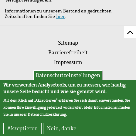
Informationen zu unserem Bestand an gedruckten
Zeitschriften finden Sie
hier
.
Z
Fußleistenmenü
Se
Sitemap
sc
Barrierefreiheit
Impressum
Datenschutz
Datenschutzeinstellungen
AVB
Wir verwenden Analysetools, um zu messen, wie häufig
unsere Seite besucht und wie sie genutzt wird.
Mit dem Klick auf „Akzeptieren“ erklären Sie sich damit einverstanden. Sie
können Ihre Einwilligung jederzeit widerrufen. Mehr Informationen finden
Sie in unserer
Datenschutzerklärung
.
Akzeptieren
Nein, danke