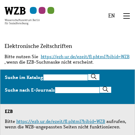
Zu
Zu
Zu
Zur
Zur
Hauptinhalt
Navigation
Suche
Sekundärnavigation
Fußzeile
EN
springen
springen
springen
springen
springen
We
Menü
Elektronische Zeitschriften
Bitte nutzen Sie
https://ezb.ur.de/ezeit/fl.phtml?bibid=WZB
, wenn die EZB-Suchmaske nicht erscheint.
Suche
Suche im Katalog
im
Katalog
Suche
Suche nach E-Journals
nach
E-
Journals
EZB
Bitte
https://ezb.ur.de/ezeit/fl.phtml?bibid=WZB
aufrufen,
wenn die WZB-angepassten Seiten nicht funktionieren.