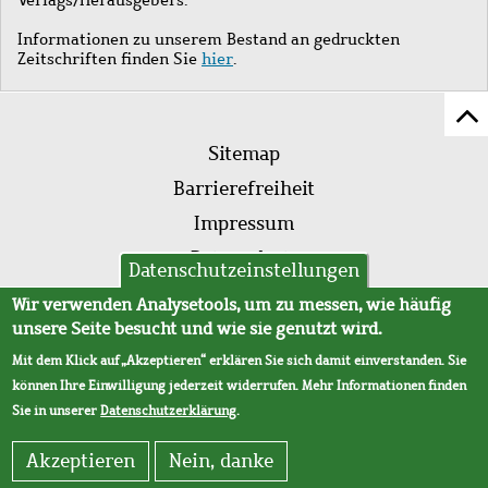
Informationen zu unserem Bestand an gedruckten
Zeitschriften finden Sie
hier
.
Z
Fußleistenmenü
Se
Sitemap
sc
Barrierefreiheit
Impressum
Datenschutz
Datenschutzeinstellungen
AVB
Wir verwenden Analysetools, um zu messen, wie häufig
unsere Seite besucht und wie sie genutzt wird.
Mit dem Klick auf „Akzeptieren“ erklären Sie sich damit einverstanden. Sie
können Ihre Einwilligung jederzeit widerrufen. Mehr Informationen finden
Sie in unserer
Datenschutzerklärung
.
Akzeptieren
Nein, danke