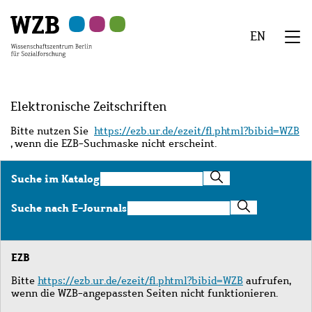
Zu
Zu
Zu
Zur
Zur
Hauptinhalt
Navigation
Suche
Sekundärnavigation
Fußzeile
EN
springen
springen
springen
springen
springen
We
Menü
Elektronische Zeitschriften
Bitte nutzen Sie
https://ezb.ur.de/ezeit/fl.phtml?bibid=WZB
, wenn die EZB-Suchmaske nicht erscheint.
Suche
Suche im Katalog
im
Katalog
Suche
Suche nach E-Journals
nach
E-
Journals
EZB
Bitte
https://ezb.ur.de/ezeit/fl.phtml?bibid=WZB
aufrufen,
wenn die WZB-angepassten Seiten nicht funktionieren.