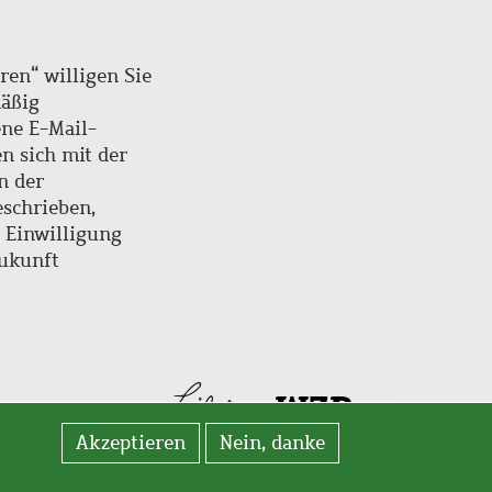
ren“ willigen Sie
mäßig
ne E-Mail-
en sich mit der
n der
schrieben,
e Einwilligung
Zukunft
Akzeptieren
Nein, danke