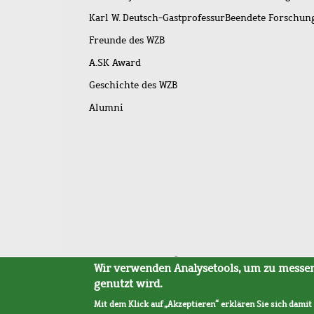
Karl W. Deutsch-Gastprofessur
Beendete Forschu
Freunde des WZB
A.SK Award
Geschichte des WZB
Alumni
Fußleistenmenü
Sitemap
Barrierefreiheit
Impressum
Datensc
Wir verwenden Analysetools, um zu messen,
genutzt wird.
Mit dem Klick auf „Akzeptieren“ erklären Sie sich damit