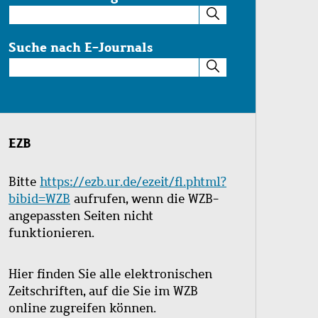
Suche
im
Katalog
Suche nach E-Journals
Suche
nach
E-
Journals
EZB
Bitte
https://ezb.ur.de/ezeit/fl.phtml?
bibid=WZB
aufrufen, wenn die WZB-
angepassten Seiten nicht
funktionieren.
Hier finden Sie alle elektronischen
Zeitschriften, auf die Sie im WZB
online zugreifen können.