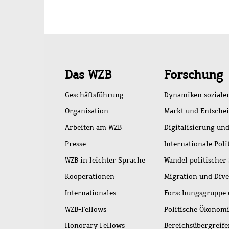
Schnellzugriff
Das WZB
Forschung
Geschäftsführung
Dynamiken soziale
Organisation
Markt und Entsche
Arbeiten am WZB
Digitalisierung und
Presse
Internationale Poli
WZB in leichter Sprache
Wandel politischer
Kooperationen
Migration und Dive
Internationales
Forschungsgruppe 
WZB-Fellows
Politische Ökonom
Honorary Fellows
Bereichsübergreif