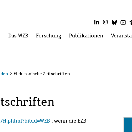
LinkedIn
Instagram
Blues
Yo
Hauptmenü
Das WZB
Menü
Forschung
Menü
Publikationen
Menü
Veransta
öffnen:
öffnen:
öffnen:
Das
Forschung
Publikatio
WZB
nden
>
Elektronische Zeitschriften
tschriften
it/fl.phtml?bibid=WZB
, wenn die EZB-