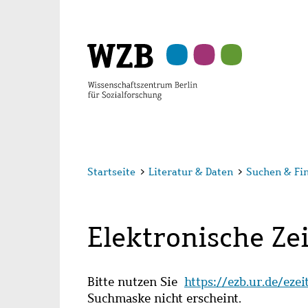
Zu
Zu
Zu
Zur
Zur
Hauptinhalt
Navigation
Suche
Sekundärnavigation
Fußzeile
springen
springen
springen
springen
springen
Startseite
>
Literatur & Daten
>
Suchen & Fi
Elektronische Zei
Bitte nutzen Sie
https://ezb.ur.de/eze
Suchmaske nicht erscheint.