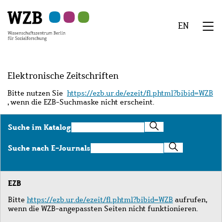
Zu
Zu
Zu
Zur
Zur
Hauptinhalt
Navigation
Suche
Sekundärnavigation
Fußzeile
EN
springen
springen
springen
springen
springen
We
Menü
Elektronische Zeitschriften
Bitte nutzen Sie
https://ezb.ur.de/ezeit/fl.phtml?bibid=WZB
, wenn die EZB-Suchmaske nicht erscheint.
Suche
Suche im Katalog
im
Katalog
Suche
Suche nach E-Journals
nach
E-
Journals
EZB
Bitte
https://ezb.ur.de/ezeit/fl.phtml?bibid=WZB
aufrufen,
wenn die WZB-angepassten Seiten nicht funktionieren.