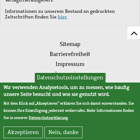
Informationen zu unserem Bestand an gedruckten
Zeitschriften finden Sie
hier
.
Z
Fußleistenmenü
Se
Sitemap
sc
Barrierefreiheit
Impressum
Datenschutz
Datenschutzeinstellungen
AVB
Wir verwenden Analysetools, um zu messen, wie häufig
unsere Seite besucht und wie sie genutzt wird.
Mit dem Klick auf „Akzeptieren“ erklären Sie sich damit einverstanden. Sie
können Ihre Einwilligung jederzeit widerrufen. Mehr Informationen finden
Sie in unserer
Datenschutzerklärung
.
Akzeptieren
Nein, danke