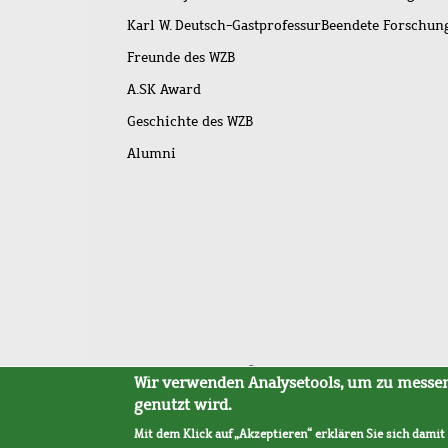
Karl W. Deutsch-Gastprofessur
Beendete Forschu
Freunde des WZB
A.SK Award
Geschichte des WZB
Alumni
Fußleistenmenü
Sitemap
Barrierefreiheit
Impressum
Datensc
Wir verwenden Analysetools, um zu messen,
genutzt wird.
Mit dem Klick auf „Akzeptieren“ erklären Sie sich damit