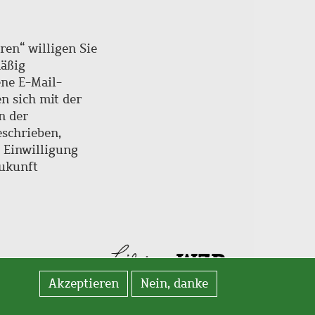
ren“ willigen Sie
mäßig
ne E-Mail-
en sich mit der
n der
schrieben,
e Einwilligung
Zukunft
Akzeptieren
Nein, danke