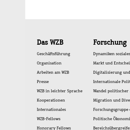
Schnellzugriff
Das WZB
Forschung
Geschäftsführung
Dynamiken soziale
Organisation
Markt und Entsche
Arbeiten am WZB
Digitalisierung und
Presse
Internationale Poli
WZB in leichter Sprache
Wandel politischer
Kooperationen
Migration und Dive
Internationales
Forschungsgruppe 
WZB-Fellows
Politische Ökonom
Honorary Fellows
Bereichsübergreif