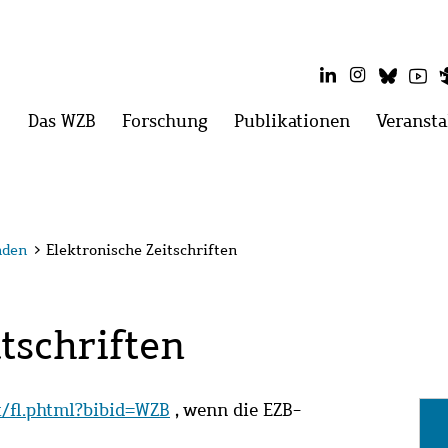
LinkedIn
Instagram
Blues
Yo
Hauptmenü
Das WZB
Menü
Forschung
Menü
Publikationen
Menü
Veransta
öffnen:
öffnen:
öffnen:
Das
Forschung
Publikatio
WZB
nden
>
Elektronische Zeitschriften
tschriften
it/fl.phtml?bibid=WZB
, wenn die EZB-