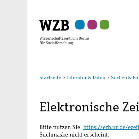
Zu
Zu
Zu
Zur
Zur
Hauptinhalt
Navigation
Suche
Sekundärnavigation
Fußzeile
springen
springen
springen
springen
springen
Startseite
>
Literatur & Daten
>
Suchen & Fi
Elektronische Zei
Bitte nutzen Sie
https://ezb.ur.de/eze
Suchmaske nicht erscheint.