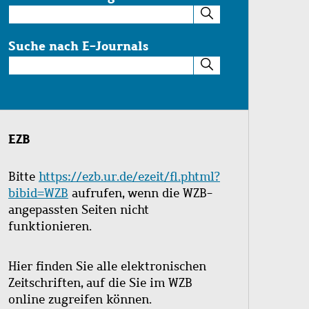
Suche
im
Katalog
Suche nach E-Journals
Suche
nach
E-
Journals
EZB
Bitte
https://ezb.ur.de/ezeit/fl.phtml?
bibid=WZB
aufrufen, wenn die WZB-
angepassten Seiten nicht
funktionieren.
Hier finden Sie alle elektronischen
Zeitschriften, auf die Sie im WZB
online zugreifen können.