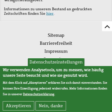
Informationen zu unserem Bestand an gedruckten
Zeitschriften finden Sie
hier
.
Z
Fußleistenmenü
Se
Sitemap
sc
Barrierefreiheit
Impressum
Datenschutz
Datenschutzeinstellungen
AVB
Wir verwenden Analysetools, um zu messen, wie häufig
unsere Seite besucht und wie sie genutzt wird.
Mit dem Klick auf „Akzeptieren“ erklären Sie sich damit einverstanden. Sie
können Ihre Einwilligung jederzeit widerrufen. Mehr Informationen finden
Sie in unserer
Datenschutzerklärung
.
Akzeptieren
Nein, danke