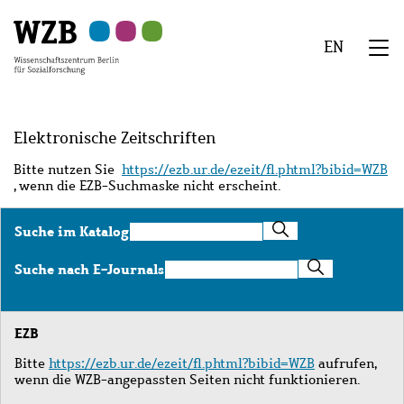
Zu
Zu
Zu
Zur
Zur
Hauptinhalt
Navigation
Suche
Sekundärnavigation
Fußzeile
EN
springen
springen
springen
springen
springen
We
Menü
Elektronische Zeitschriften
Bitte nutzen Sie
https://ezb.ur.de/ezeit/fl.phtml?bibid=WZB
, wenn die EZB-Suchmaske nicht erscheint.
Suche
Suche im Katalog
im
Katalog
Suche
Suche nach E-Journals
nach
E-
Journals
EZB
Bitte
https://ezb.ur.de/ezeit/fl.phtml?bibid=WZB
aufrufen,
wenn die WZB-angepassten Seiten nicht funktionieren.