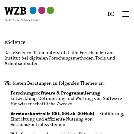
Skip
Skip
Skip
Skip
Skip
to
to
to
to
to
DE
main
navigation
search
second
footer
We
content
navigation
Menu
eScience
​Das eScience-Team unterstützt alle Forschenden am
Institut bei digitalen Forschungsmethoden, Tools und
Arbeitsabläufen.
Wir bieten Beratungen zu folgenden Themen an:
Forschungssoftware & Programmierung
–
Entwicklung, Optimierung und Wartung von Software
für wissenschaftliche Zwecke.
Versionskontrolle (Git, GitLab, GitHub)
– Einführung,
Einrichtung und effiziente Nutzung von
Versionskontrollsystemen.