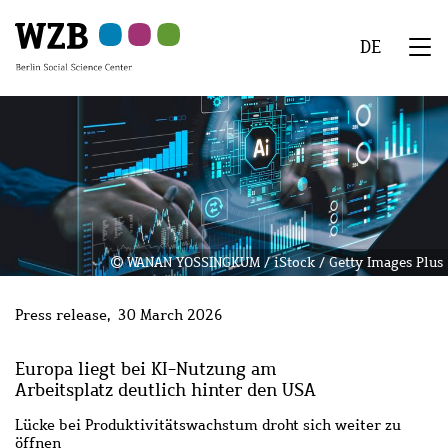
Skip
Skip
Skip
Skip
Skip
to
to
to
to
to
DE
main
navigation
search
second
footer
We
content
navigation
Menu
WANAN YOSSINGKUM / iStock / Getty Images Plus
Press release
30 March 2026
Europa liegt bei KI-Nutzung am
Arbeitsplatz deutlich hinter den USA
Lücke bei Produktivitätswachstum droht sich weiter zu
öffnen