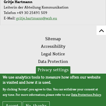
Gritje Hartmann
Leiterin der Abteilung Kommunikation
Telefon +49 30 25491 509
E-Mail:
gritje.hartmann@wzb.eu
Sc
Footer
to
Sitemap
menu
to
Accessibility
of
Legal Notice
pa
Data Protection
AVB
Privacy settings
We use analytics tools to measure how often our website
is visited and how it is used.
By clicking 'Accept', you agree to this. You can withdraw your consent at
any time. For more information, please refer to our
Data Protection Policy
.
Accept
No, thanks