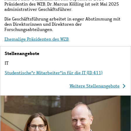
Präsidentin des WZB.
Dr. Marcus Kölling ist seit Mai 2025
a
dministrativer Geschäftsführer.
Die Geschäftsführung arbeitet in enger Abstimmung mit
den Direktorinnen und Direktoren der
Forschungsabteilungen.
Ehemalige Präsidenten des WZB
Stellenangebote
Seitenstruktur
Beschreibung
IT
Studentische*r Mitarbeiter*in für die IT (ID 411)
Weitere Stellenangebote
Bild