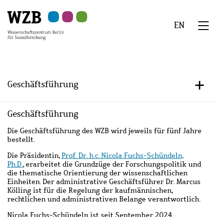
Zu
Zu
Zu
Zur
Zur
Hauptinhalt
Navigation
Suche
Sekundärnavigation
Fußzeile
EN
springen
springen
springen
springen
springen
We
Menü
Geschäftsführung
+/-
Geschäftsführung
Die Geschäftsführung des WZB wird jeweils für fünf Jahre
bestellt.
Die Präsidentin,
Prof. Dr. h.c. Nicola Fuchs-Schündeln,
Ph.D.
,
erarbeitet die Grundzüge der Forschungspolitik und
die thematische Orientierung der wissenschaftlichen
Einheiten. Der administrative Geschäftsführer Dr. Marcus
Kölling ist für die Regelung der kaufmännischen,
rechtlichen und administrativen Belange verantwortlich.
Nicola Fuchs-Schündeln
ist seit September 2024