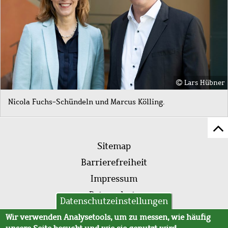
Lars Hübner
Nicola Fuchs-Schündeln und Marcus Kölling.
Z
Fußleistenmenü
Se
Sitemap
sc
Barrierefreiheit
Impressum
Datenschutz
Datenschutzeinstellungen
AVB
Wir verwenden Analysetools, um zu messen, wie häufig