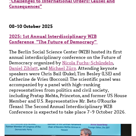
"
Challenges to International Orders: Causes and
Consequences"
08-10 October 2025
2025: 1st Annual Interdisciplinary WZB
Conference "The Future of Democracy"
The Berlin Social Science Center (WZB) hosted its first
annual interdisciplinary conference on the Future of
Democracy organized by
Nicola Fuchs-Schündeln
,
Daniel Ziblatt
, and
Michael Zürn
.
Attending keynote
speakers were
Chris Bail (Duke),
Tim Besley (LSE) and
Catherine de Vries (Bocconi). The scientific panel was
accompanied by a panel with high-ranking
representatives from politics and civil society,
including Pratap Mehta, Princeton, and former US House
Member and U.S. Representative Mr. Beto O'Rourke
(Texas). The Second Annual Interdisciplinary WZB
Conference is expected to take place 7-9 October 2026.
Bild
Bild