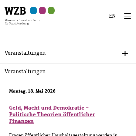
Zu
Zu
Zu
Zur
Zur
Hauptinhalt
Navigation
Suche
Sekundärnavigation
Fußzeile
EN
springen
springen
springen
springen
springen
We
Menü
Veranstaltungen
+/-
Veranstaltungen
Montag, 18. Mai 2026
Geld, Macht und Demokratie -
Politische Theorien öffentlicher
Finanzen
Fragen öffentlicher Haushaltsgestaltung werden in