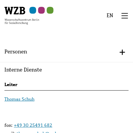
Zu
Zu
Zu
Zur
Zur
Hauptinhalt
Navigation
Suche
Sekundärnavigation
Fußzeile
EN
springen
springen
springen
springen
springen
We
Menü
Personen
+/-
Interne Dienste
Persons
Leiter
lists
Thomas Schuh
fon:
+49 30 25491 682