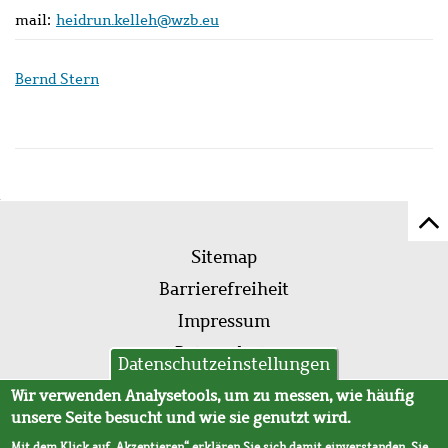
mail:
heidrun.kelleh@wzb.eu
Bernd Stern
Z
Fußleistenmenü
Se
Sitemap
sc
Barrierefreiheit
Impressum
Datenschutz
Datenschutzeinstellungen
AVB
Wir verwenden Analysetools, um zu messen, wie häufig
unsere Seite besucht und wie sie genutzt wird.
Mit dem Klick auf „Akzeptieren“ erklären Sie sich damit einverstanden. Sie