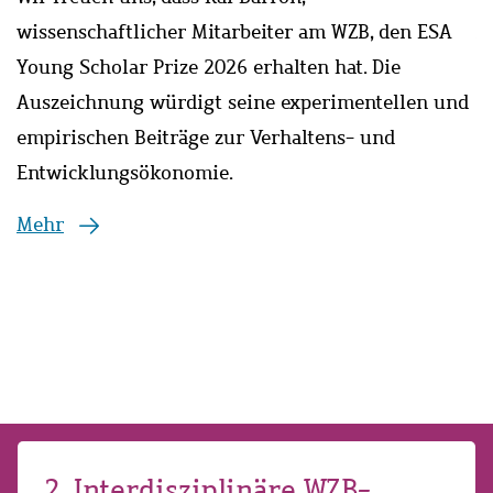
A
wissenschaftlicher Mitarbeiter am WZB, den ESA
ie
e
Young Scholar Prize 2026 erhalten hat. Die
(
Auszeichnung würdigt seine experimentellen und
s
I
empirischen Beiträge zur Verhaltens- und
S
Entwicklungsökonomie.
S
Mehr
S
w
M
2. Interdisziplinäre WZB-