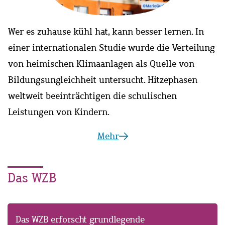
Wer es zuhause kühl hat, kann besser lernen. In
einer internationalen Studie wurde die Verteilung
et
W
von heimischen Klimaanlagen als Quelle von
w
Bildungsungleichheit untersucht. Hitzephasen
G
weltweit beeinträchtigen die schulischen
u
Leistungen von Kindern.
O
Mehr
über:
Schulerfolg
Das WZB
braucht
Hitzeschutz
Das WZB erforscht grundlegende