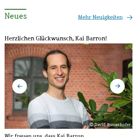
Neues
Mehr Neuigkeiten
Herzlichen Glückwunsch, Kai Barron!
D
Bild
B
Bi
ie
David Ausserhofer
Wir freuen uns, dass Kai Barron,