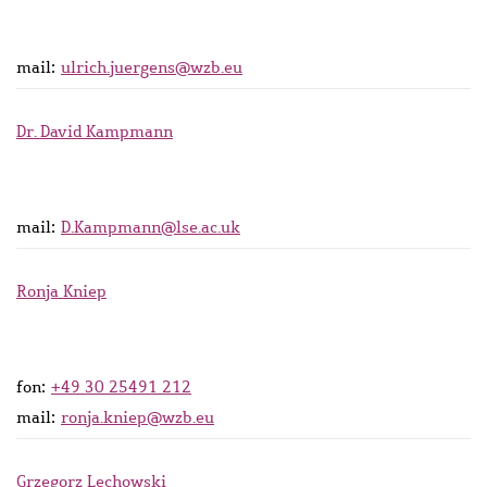
mail:
ulrich.juergens@wzb.eu
Dr. David Kampmann
mail:
D.Kampmann@lse.ac.uk
Ronja Kniep
fon:
+49 30 25491 212
mail:
ronja.kniep@wzb.eu
Grzegorz Lechowski