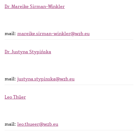
Dr. Mareike Sirman-Winkler
mail:
mareike.sirman-winkler@wzb.eu
Dr. Justyna Stypińska
mail:
justyna.stypinska@wzb.eu
Leo Thüer
mail:
leo.thueer@wzb.eu