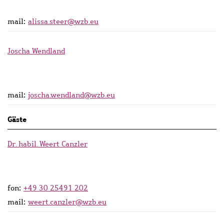
mail:
alissa.steer@wzb.eu
Joscha Wendland
mail:
joscha.wendland@wzb.eu
Gäste
Dr. habil. Weert Canzler
fon:
+49 30 25491 202
mail:
weert.canzler@wzb.eu