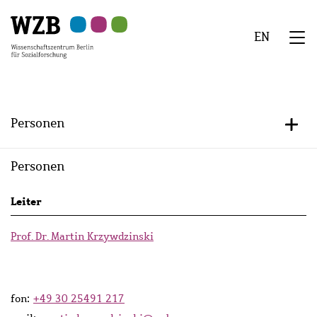
Zu
Zu
Zu
Zur
Zur
Hauptinhalt
Navigation
Suche
Sekundärnavigation
Fußzeile
EN
springen
springen
springen
springen
springen
We
Menü
Personen
+/-
Personen
Persons
Leiter
lists
Prof. Dr. Martin Krzywdzinski
fon:
+49 30 25491 217