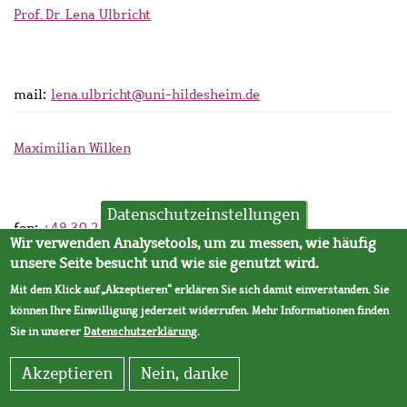
Prof. Dr. Lena Ulbricht
mail:
lena.ulbricht@uni-hildesheim.de
Maximilian Wilken
Datenschutzeinstellungen
fon:
+49 30 25491 364
Wir verwenden Analysetools, um zu messen, wie häufig
mail:
maximilian.wilken@wzb.eu
unsere Seite besucht und wie sie genutzt wird.
Mit dem Klick auf „Akzeptieren“ erklären Sie sich damit einverstanden. Sie
Dr. Tobias Wuttke
können Ihre Einwilligung jederzeit widerrufen. Mehr Informationen finden
Sie in unserer
Datenschutzerklärung
.
Akzeptieren
Nein, danke
Or Yosefov