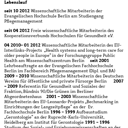
Lebenslauf
seit 10 2012
Wissenschaftliche Mitarbeiterin der
Evangelischen Hochschule Berlin am Studiengang
Pflegemanagement
seit 04 2012
Freie wissenschaftliche Mitarbeiterin des
Kooperationsverbunds Hochschulen für Gesundheit e.V.
04 2010
- 01 2012
Wissenschaftliche Mitarbeiterin des EU-
Interlinks-Projects „Health systems and long-term care for
older people in Europe” in der Forschungsgruppe Public
seit 2001
Health am Wissenschaftszentrum Berlin
Lehrbeauftragte an der Evangelischen Fachhochschule
Berlin im Fachbereich Pflegemanagement (Dipl. und BA)
2009 - 2010
Wissenschaftliche Mitarbeiterin des Deutschen
2007
Vereins für öffentliche und private Fürsorge Berlin
- 2009
Referentin für Gesundheit und Soziales der
Fraktion, Bündnis 90/Die Grünen im Berliner
2001 - 2003
Abgeordnetenhaus
Wissenschaftliche
Mitarbeiterin des EU-Leonardo-Projekts „Bechmarking in
Einrichtungen der Langzeitpflege“ an der Ev.
1996 - 1999
Fachhochschule Berlin
Aufbaustudium
„Gerontologie“ an der Ruprecht-Karls-Universität,
1991 - 1996
Heidelberg am Institut für Gerontologie
Studium der Sozial- und Erziehungswissenschaften an der