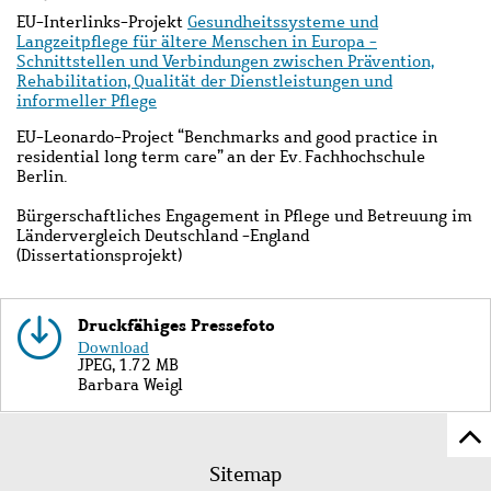
EU-Interlinks-Projekt
Gesundheitssysteme und
Langzeitpflege für ältere Menschen in Europa -
Schnittstellen und Verbindungen zwischen Prävention,
Rehabilitation, Qualität der Dienstleistungen und
informeller Pflege
EU-Leonardo-Project “Benchmarks and good practice in
residential long term care” an der Ev. Fachhochschule
Berlin.
Bürgerschaftliches Engagement in Pflege und Betreuung im
Ländervergleich Deutschland -England
(Dissertationsprojekt)
Druckfähiges Pressefoto
Bild
Download
JPEG, 1.72 MB
Copyright
Barbara Weigl
Z
Fußleistenmenü
Se
Sitemap