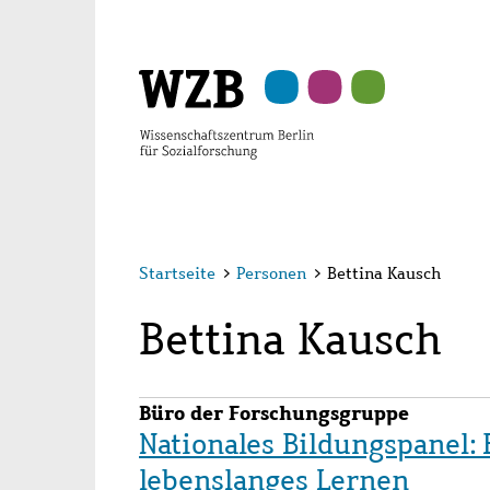
Zu
Zu
Zu
Zur
Zur
Hauptinhalt
Navigation
Suche
Sekundärnavigation
Fußzeile
springen
springen
springen
springen
springen
Startseite
>
Personen
>
Bettina Kausch
Bettina Kausch
Büro der Forschungsgruppe
Nationales Bildungspanel:
lebenslanges Lernen