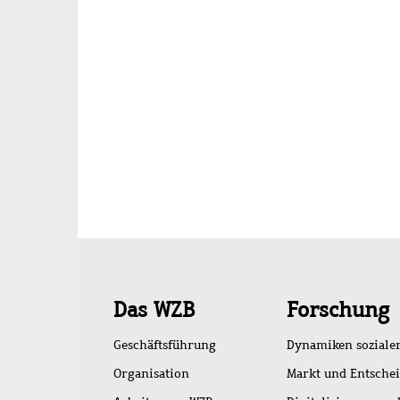
Schnellzugriff
Das WZB
Forschung
Geschäftsführung
Dynamiken soziale
Organisation
Markt und Entsche