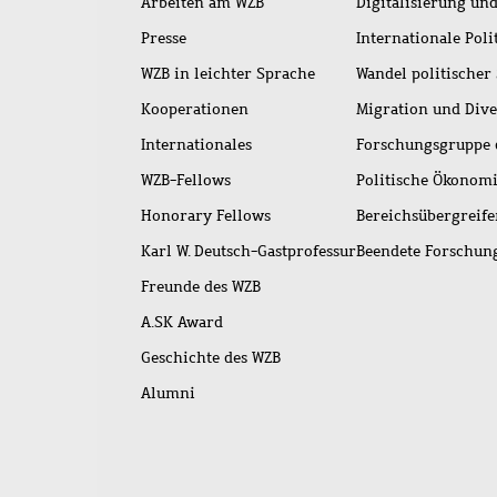
Arbeiten am WZB
Digitalisierung und
Presse
Internationale Poli
WZB in leichter Sprache
Wandel politischer
Kooperationen
Migration und Dive
Internationales
Forschungsgruppe 
WZB-Fellows
Politische Ökonom
Honorary Fellows
Bereichsübergreif
Karl W. Deutsch-Gastprofessur
Beendete Forschu
Freunde des WZB
A.SK Award
Geschichte des WZB
Alumni