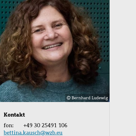
Bernhard Ludewig
Kontakt
fon
+49 30 25491 106
bettina.kausch@wzb.eu