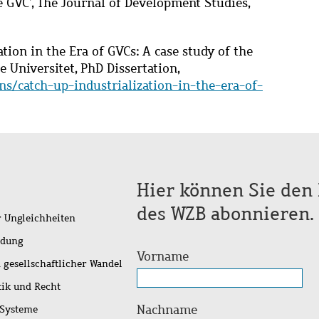
e GVC’, The Journal of Development Studies,
zation in the Era of GVCs: A case study of the
e Universitet, PhD Dissertation,
ns/catch-up-industrialization-in-the-era-of-
Hier können Sie den 
des WZB abonnieren.
r Ungleichheiten
idung
Vorname
 gesellschaftlicher Wandel
tik und Recht
Nachname
 Systeme