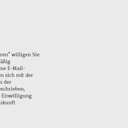
ren“ willigen Sie
mäßig
ne E-Mail-
en sich mit der
n der
schrieben,
e Einwilligung
Zukunft