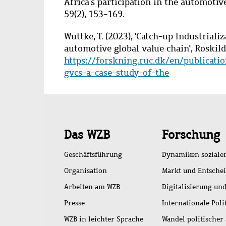
Africa’s participation in the automotiv
59(2), 153-169.
Wuttke, T. (2023), 'Catch-up Industriali
automotive global value chain', Roskild
https://forskning.ruc.dk/en/publicatio
gvcs-a-case-study-of-the
Schnellzugriff
Das WZB
Forschung
Geschäftsführung
Dynamiken soziale
Organisation
Markt und Entsche
Arbeiten am WZB
Digitalisierung und
Presse
Internationale Poli
WZB in leichter Sprache
Wandel politischer