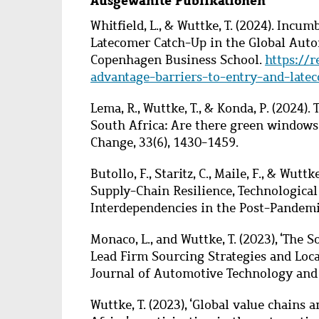
Ausgewählte Publikationen
Whitfield, L., & Wuttke, T. (2024). Incu
Latecomer Catch-Up in the Global Auto
Copenhagen Business School.
https://
advantage-barriers-to-entry-and-late
Lema, R., Wuttke, T., & Konda, P. (2024). 
South Africa: Are there green windows
Change, 33(6), 1430-1459.
Butollo, F., Staritz, C., Maile, F., & Wut
Supply-Chain Resilience, Technological
Interdependencies in the Post-Pandemic
Monaco, L., and Wuttke, T. (2023), ‘The
Lead Firm Sourcing Strategies and Loca
Journal of Automotive Technology an
Wuttke, T. (2023), ‘Global value chains 