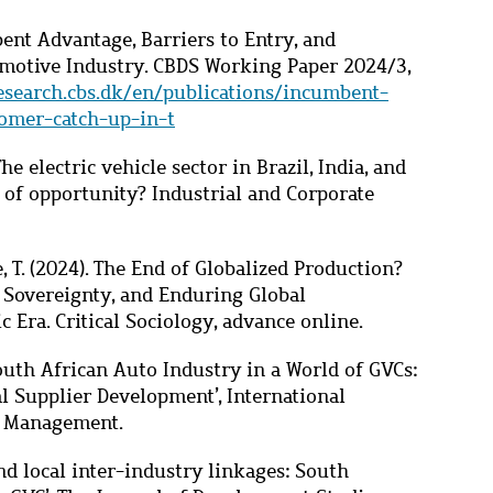
mbent Advantage, Barriers to Entry, and
motive Industry. CBDS Working Paper 2024/3,
research.cbs.dk/en/publications/incumbent-
comer-catch-up-in-t
The electric vehicle sector in Brazil, India, and
 of opportunity? Industrial and Corporate
tke, T. (2024). The End of Globalized Production?
 Sovereignty, and Enduring Global
 Era. Critical Sociology, advance online.
 South African Auto Industry in a World of GVCs:
l Supplier Development’, International
d Management.
and local inter-industry linkages: South