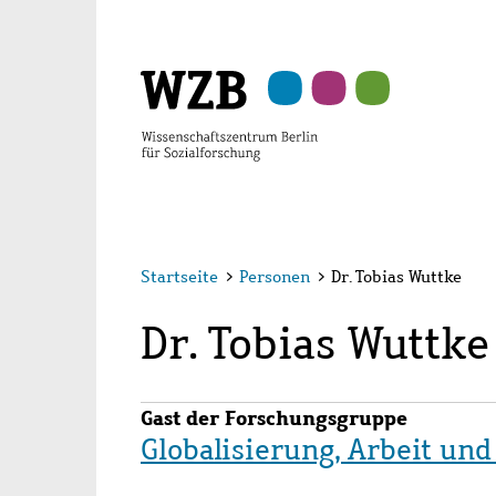
Zu
Zu
Zu
Zur
Zur
Hauptinhalt
Navigation
Suche
Sekundärnavigation
Fußzeile
springen
springen
springen
springen
springen
Startseite
>
Personen
>
Dr. Tobias Wuttke
Dr. Tobias Wuttke
Gast der Forschungsgruppe
Globalisierung, Arbeit un