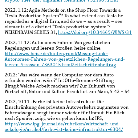
Krypto-fuer-den-digitalen-Renminbi-7321809.html
2022, 1.12: Agile Methods on the Shop Floor Towards a
“Tesla Production System”? To what extend can Tesla be
regarded as a digital firm, and do we – as a result – see
elements of a distinct “Tesla production system”?
WEIZENBAUM SERIES 31,
https://doi.org/10.34669/WI.WS/31
2022, 11.12: Autonomes Fahren.
Von gesetzlichen
Regelungen und leeren Straßen. heise online,
http://www.heise.de/hintergrund/Missing-Link-
Autonomes-Fahren-von-gesetzlichen-Regelungen-und-
leeren-Strassen-7363015.htmlZeitschriftenbeitrag
2022:
"Was wäre wenn der Computer vor dem Auto
erfunden worden wäre?" In: Otto-Brenner-Stiftung
(Hrsg.): Welche Arbeit machen wir? Zur Zukunft von
Wirtschaft, Natur und Kultur. Frankfurt am Main, S. 43 - 64.
2022, 10.11.:
Farbe ist keine Infrastruktur. Die
Einschränkung des privaten Autoverkehrs zugunsten von
Fahrradwegen sorgt immer wieder für Unmut. Ein Blick
nach Spanien zeigt, wie es gehen kann.
In: IPS,
https://www.ipg-journal.de/rubriken/wirtschaft-und-
oekologie/artikel/farbe-ist-keine-infrastruktur-6304/