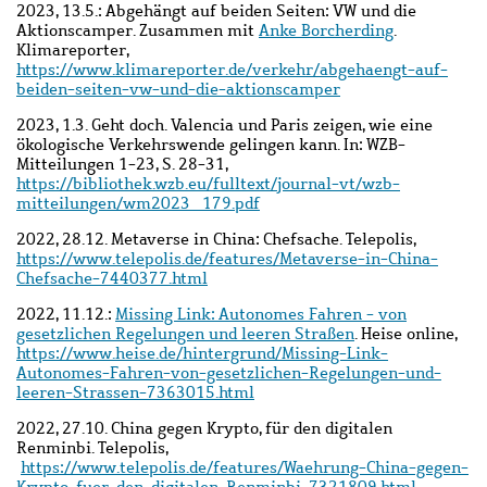
2023, 13.5.: Abgehängt auf beiden Seiten: VW und die
Aktionscamper. Zusammen mit
Anke Borcherding
.
Klimareporter,
https://www.klimareporter.de/verkehr/abgehaengt-auf-
beiden-seiten-vw-und-die-aktionscamper
2023, 1.3. Geht doch. Valencia und Paris zeigen, wie eine
ökologische Verkehrswende gelingen kann. In: WZB-
Mitteilungen 1-23, S. 28-31,
https://bibliothek.wzb.eu/fulltext/journal-vt/wzb-
mitteilungen/wm2023_179.pdf
2022, 28.12. Metaverse in China: Chefsache. Telepolis,
https://www.telepolis.de/features/Metaverse-in-China-
Chefsache-7440377.html
2022, 11.12.:
Missing Link: Autonomes Fahren - von
gesetzlichen Regelungen und leeren Straßen
. Heise online,
https://www.heise.de/hintergrund/Missing-Link-
Autonomes-Fahren-von-gesetzlichen-Regelungen-und-
leeren-Strassen-7363015.html
2022, 27.10. China gegen Krypto, für den digitalen
Renminbi. Telepolis,
https://www.telepolis.de/features/Waehrung-China-gegen-