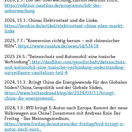
2026, 2.3.:
Lob der Überwachung, Edition Nautilus 2026,
https://edition-nautilus.de/programm/lob-der-
ueberwachung
2026, 15.1.: Chinas Elektrostaat und die Linke,
https://jacobin.de/artikel/elektrostaat-china-plan-markt-
linke
2025, 7.7.: ”Konversion richtig herum – mit chinesischer
Hilfe”,
https://www.rosalux.de/news/id/53618
2025 26.5.: “Datenschutz und Automobil: eine toxische
Verbindung”,
http://dasfilter.com/gesellschaft/datenschutz-
und-automobil-eine-toxische-verbindung-understanding-
surveillance-capitalism-teil-4
2024, 11.3.: Bringt China die Energiewende für den Globalen
Süden? China, Geopolitik und der Globale Süden,
https://www.beltandroad.blog/de/2024/03/11/bringt-
china-die-energiewend…
2024, 1.3.: BYD bringt E-Autos nach Europa. Kommt der neue
Volkswagen aus China? Zusammen mit Andreas Knie. Der
Freitag - Das Meinungsmedium,
https://www.freitag.de/autoren/der-freitag/byd-bringt-e-
autos-nach-euro…