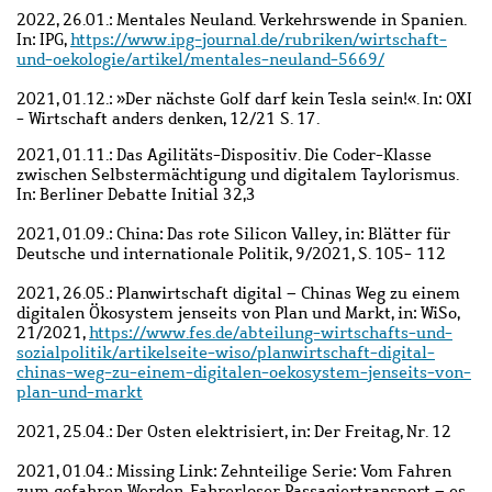
2022, 26.01.: Mentales Neuland. Verkehrswende in Spanien.
In: IPG,
https://www.ipg-journal.de/rubriken/wirtschaft-
und-oekologie/artikel/mentales-neuland-5669/
2021, 01.12.: »Der nächste Golf darf kein Tesla sein!«. In: OXI
- Wirtschaft anders denken, 12/21 S. 17.
2021, 01.11.: Das Agilitäts-Dispositiv. Die Coder-Klasse
zwischen Selbstermächtigung und digitalem Taylorismus.
In: Berliner Debatte Initial 32,3
2021, 01.09.: China: Das rote Silicon Valley, in: Blätter für
Deutsche und internationale Politik, 9/2021, S. 105- 112
2021, 26.05.: Planwirtschaft digital – Chinas Weg zu einem
digitalen Ökosystem jenseits von Plan und Markt, in: WiSo,
21/2021,
https://www.fes.de/abteilung-wirtschafts-und-
sozialpolitik/artikelseite-wiso/planwirtschaft-digital-
chinas-weg-zu-einem-digitalen-oekosystem-jenseits-von-
plan-und-markt
2021, 25.04.: Der Osten elektrisiert, in: Der Freitag, Nr. 12
2021, 01.04.: Missing Link: Zehnteilige Serie: Vom Fahren
zum gefahren Werden. Fahrerloser Passagiertransport – es