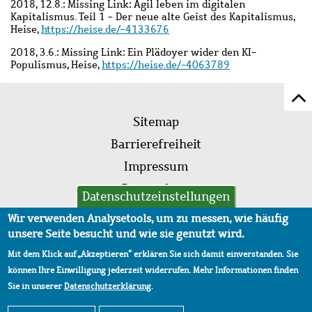
2018, 12.8.: Missing Link: Agil leben im digitalen
Kapitalismus. Teil 1 - Der neue alte Geist des Kapitalismus,
Heise,
https://heise.de/-4133676
2018, 3.6.: Missing Link: Ein Plädoyer wider den KI-
Populismus, Heise,
https://heise.de/-4063789
Z
Fußleistenmenü
Se
Sitemap
sc
Barrierefreiheit
Impressum
Datenschutz
Datenschutzeinstellungen
AVB
Wir verwenden Analysetools, um zu messen, wie häufig
unsere Seite besucht und wie sie genutzt wird.
Mit dem Klick auf „Akzeptieren“ erklären Sie sich damit einverstanden. Sie
können Ihre Einwilligung jederzeit widerrufen. Mehr Informationen finden
Sie in unserer
Datenschutzerklärung
.