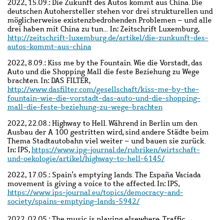
2022, 15.09.: Die Zukunft des Autos kommt aus China. Die
deutschen Autohersteller stehen vor drei strukturellen und
möglicherweise existenzbedrohenden Problemen – und alle
drei haben mit China zu tun… In: Zeitschrift Luxemburg,
http://zeitschrift-luxemburg.de/artikel/die-zunkunft-des-
autos-kommt-aus-china
2022, 8.09.: Kiss me by the Fountain. Wie die Vorstadt, das
Auto und die Shopping Mall die feste Beziehung zu Wege
brachten. In: DAS FILTER,
http://www.dasfilter.com/gesellschaft/kiss-me-by-the-
fountain-wie-die-vorstadt-das-auto-und-die-shopping-
mall-die-feste-beziehung-zu-wege-brachten
2022, 22.08.: Highway to Hell. Während in Berlin um den
Ausbau der A 100 gestritten wird, sind andere Städte beim
Thema Stadtautobahn viel weiter – und bauen sie zurück.
In: IPS,
https://www.ipg-journal.de/rubriken/wirtschaft-
und-oekologie/artikel/highway-to-hell-6145/
2022, 17.05.: Spain’s emptying lands. The España Vaciada
movement is giving a voice to the affected. In: IPS,
https://www.ips-journal.eu/topics/democracy-and-
society/spains-emptying-lands-5942/
2022, 02.05.: The music is playing elsewhere. Traffic