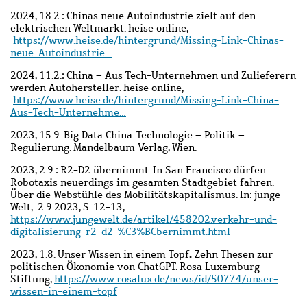
2024, 18.2.: Chinas neue Autoindustrie zielt auf den
elektrischen Weltmarkt. heise online,
https://www.heise.de/hintergrund/Missing-Link-Chinas-
neue-Autoindustrie…
2024, 11.2.: China – Aus Tech-Unternehmen und Zulieferern
werden Autohersteller. heise online,
https://www.heise.de/hintergrund/Missing-Link-China-
Aus-Tech-Unternehme…
2023, 15.9. Big Data China. Technologie – Politik –
Regulierung. Mandelbaum Verlag, Wien.
2023, 2.9.: R2-D2 übernimmt. In San Francisco dürfen
Robotaxis neuerdings im gesamten Stadtgebiet fahren.
Über die Webstühle des Mobilitätskapitalismus. In: junge
Welt,
2.9.2023, S. 12-13,
https://www.jungewelt.de/artikel/458202.verkehr-und-
digitalisierung-r2-d2-%C3%BCbernimmt.html
.
2023, 1.8. Unser Wissen in einem Topf
Zehn Thesen zur
politischen Ökonomie von ChatGPT. Rosa Luxemburg
Stiftung,
https://www.rosalux.de/news/id/50774/unser-
wissen-in-einem-topf