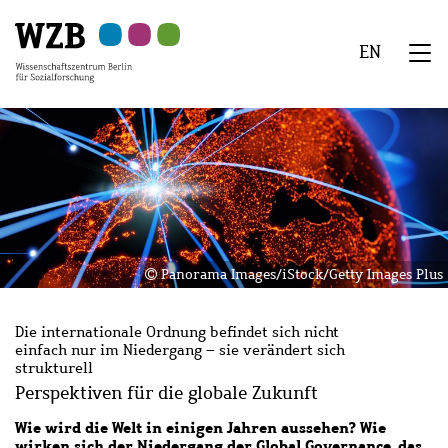
Zu
Zu
Zu
Zur
Zur
Hauptinhalt
Navigation
Suche
Sekundärnavigation
Fußzeile
EN
springen
springen
springen
springen
springen
We
Menü
Panorama Images/iStock/Getty Images Plus
Die internationale Ordnung befindet sich nicht
einfach nur im Niedergang – sie verändert sich
strukturell
Perspektiven für die globale Zukunft
Wie wird die Welt in einigen Jahren aussehen? Wie
wirken sich der Niedergang der Global Governance, das