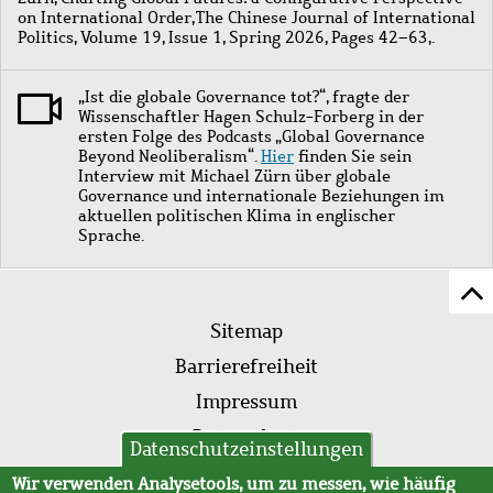
on International Order, The Chinese Journal of International
Politics, Volume 19, Issue 1, Spring 2026, Pages 42–63,.
„Ist die globale Governance tot?“, fragte der
Wissenschaftler Hagen Schulz-Forberg in der
ersten Folge des Podcasts „Global Governance
Beyond Neoliberalism“.
Hier
finden Sie sein
Interview mit Michael Zürn über globale
Governance und internationale Beziehungen im
aktuellen politischen Klima in englischer
Sprache.
Z
Fußleistenmenü
Se
Sitemap
sc
Barrierefreiheit
Impressum
Datenschutz
Datenschutzeinstellungen
AVB
Wir verwenden Analysetools, um zu messen, wie häufig