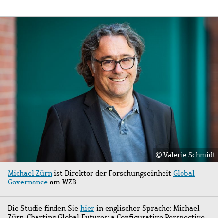
Bild
Valerie Schmidt
Michael Zürn
ist Direktor der Forschungseinheit
Global
Governance
am WZB.
Die Studie finden Sie
hier
in englischer Sprache: Michael
Zürn, Charting Global Futures: a Configurative Perspective