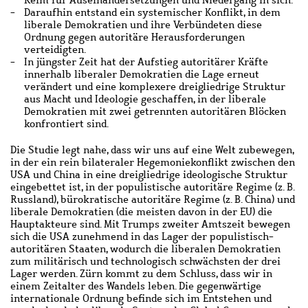
Keim für Auseinandersetzungen und Niedergang in sich.
Daraufhin entstand ein systemischer Konflikt, in dem
liberale Demokratien und ihre Verbündeten diese
Ordnung gegen autoritäre Herausforderungen
verteidigten.
In jüngster Zeit hat der Aufstieg autoritärer Kräfte
innerhalb liberaler Demokratien die Lage erneut
verändert und eine komplexere dreigliedrige Struktur
aus Macht und Ideologie geschaffen, in der liberale
Demokratien mit zwei getrennten autoritären Blöcken
konfrontiert sind.
Die Studie legt nahe, dass wir uns auf eine Welt zubewegen,
in der ein rein bilateraler Hegemoniekonflikt zwischen den
USA und China in eine dreigliedrige ideologische Struktur
eingebettet ist, in der populistische autoritäre Regime (z. B.
Russland), bürokratische autoritäre Regime (z. B. China) und
liberale Demokratien (die meisten davon in der EU) die
Hauptakteure sind. Mit Trumps zweiter Amtszeit bewegen
sich die USA zunehmend in das Lager der populistisch-
autoritären Staaten, wodurch die liberalen Demokratien
zum militärisch und technologisch schwächsten der drei
Lager werden. Zürn kommt zu dem Schluss, dass wir in
einem Zeitalter des Wandels leben. Die gegenwärtige
internationale Ordnung befinde sich im Entstehen und