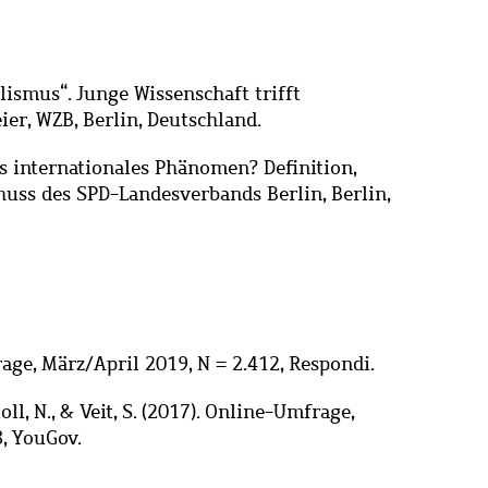
ulismus
“
.
Junge Wissenschaft trifft
er, WZB, Berlin,
Deutschland
.
ls internationales Phänomen? Definition,
huss des SPD-Landesverbands Berlin, Berlin,
rage, März/April 2019, N = 2.412, Respondi.
ll, N., & Veit, S.
(2017).
Online-Umfrage,
8, YouGov.