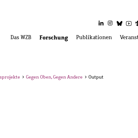
LinkedIn
Instagram
Blues
Yo
Hauptmenü
Das WZB
Menü
Forschung
Menü
Publikationen
Menü
Verans
öffnen:
öffnen:
öffnen:
Das
Forschung
Publikati
WZB
sprojekte
>
Gegen Oben, Gegen Andere
>
Output