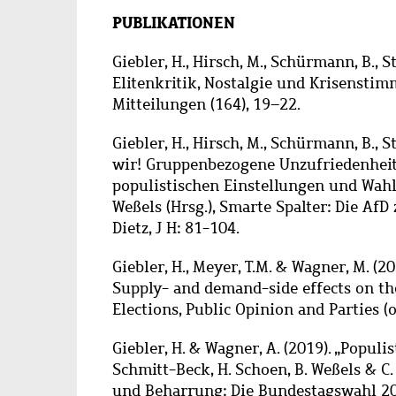
PUBLIKATIONEN
Giebler, H., Hirsch, M., Schürmann, B., St
Elitenkritik, Nostalgie und Krisensti
Mitteilungen (164), 19–22.
Giebler, H., Hirsch, M., Schürmann, B., Sto
wir! Gruppenbezogene Unzufriedenheit 
populistischen Einstellungen und Wahlp
Weßels (Hrsg.), Smarte Spalter: Die A
Dietz, J H: 81-104.
Giebler, H., Meyer, T.M. & Wagner, M. (20
Supply- and demand-side effects on the
Elections, Public Opinion and Parties (on
Giebler, H. & Wagner, A. (2019). „Populis
Schmitt-Beck, H. Schoen, B. Weßels & C.
und Beharrung: Die Bundestagswahl 20