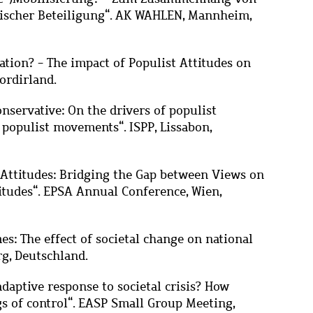
tischer Beteiligung“. AK WAHLEN, Ma
nnheim,
ation? - The impact of Populist Attitudes on
Nordirland.
onservative: On the drivers of populist
d populist movements
“
. ISPP, Lissabon,
Attitudes: Bridging the Gap between Views on
itudes
“
. EPSA Annual Conference, Wien,
s: The effect of societal change on national
g, Deutschland.
adaptive response to societal crisis? How
gs of control“. EASP Small Group Meeting,