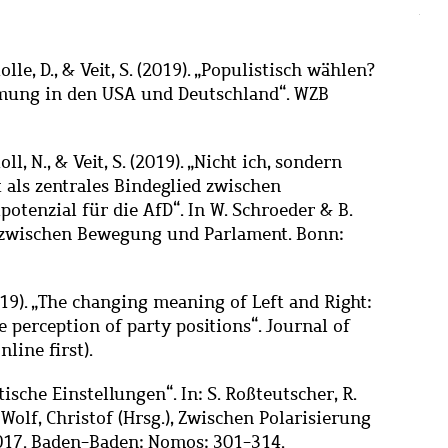
olle, D., & Veit, S. (2019). „Populistisch wählen?
mmung in den USA und Deutschland“. WZB
ll, N., & Veit, S. (2019). „Nicht ich, sondern
als zentrales Bindeglied zwischen
otenzial für die AfD“. In W. Schroeder & B.
fD zwischen Bewegung und Parlament. Bonn:
19).
„
The changing meaning of Left and Right:
 perception of party positions
“
. Journal of
line first).
tische Einstellungen“. In: S. Roßteutscher, R.
 Wolf, Christof (Hrsg.), Zwischen Polarisierung
17. Baden-Baden: Nomos: 301-314.