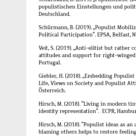
populistischen Einstellungen und poli
Deutschland.
Schürmann, B. (2019).
„
Populist Mobiliz
Political Participation
“
. EPSA, Belfast, 
Veit, S. (2019).
„
Anti-elitist but rather c
attitudes and support for right-winge
Portugal.
Giebler, H. (2018).
„
Embedding Populist 
Life, Views on Society and Populist Att
Österreich.
Hirsch, M. (2018). “
Living in modern time
identity representation“. ECPR, Hambur
Hirsch, M. (2018).
“
Populist ideas as an 
blaming others helps to restore feelin