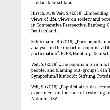
Landau, Deutschland.
Hirsch, M. & Veit, S. (2018).
„
Embedding p
views of life, views on society and popu
in Comparative Perspective, Bamberg Gr
Deutschland.
Schürmann, B. (2018).
„
Does populism mo
analysis on the impact of populist atti
participation
“
.
ECPR, Hamburg,
Deutsch
Veit, S. (2018).
„
The populism formula: In
people’, and blaming out-groups
“
. 4th
Symposium/Humboldt Stiftung, Potsd
Veit, S. (2018).
„
Populist attitudes, econ
experiment on the control-restoring f
Antonio, USA.