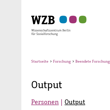
Zu
Zu
Zu
Zur
Zur
Hauptinhalt
Navigation
Suche
Sekundärnavigation
Fußzeile
springen
springen
springen
springen
springen
Startseite
>
Forschung
>
Beendete Forschung
Output
Personen
Output