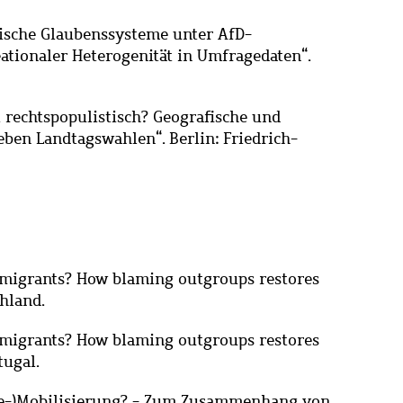
istische Glaubenssysteme unter AfD-
ionaler Heterogenität in Umfragedaten“.
 rechtspopulistisch? Geografische und
ieben Landtagswahlen
“
.
Berlin: Friedrich-
l immigrants? How blaming outgroups restores
chland.
l immigrants? How blaming outgroups restores
tugal.
 (De-)Mobilisierung? - Zum Zusammenhang von