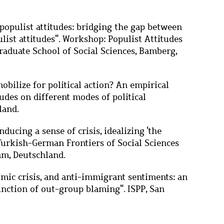
opulist attitudes: bridging the gap between
list attitudes
“
. Workshop: Populist Attitudes
aduate School of Social Sciences, Bamberg,
bilize for political action? An empirical
tudes on different modes of political
land
.
ducing a sense of crisis, idealizing ‘the
 Turkish-German Frontiers of Social Sciences
am,
Deutschland
.
omic crisis, and anti-immigrant sentiments: an
unction of out-group blaming
“
. ISPP, San