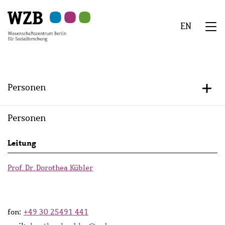
Zu
Zu
Zu
Zur
Zur
Hauptinhalt
Navigation
Suche
Sekundärnavigation
Fußzeile
EN
springen
springen
springen
springen
springen
We
Menü
Personen
+/-
Personen
Persons
Leitung
lists
Prof. Dr. Dorothea Kübler
fon:
+49 30 25491 441